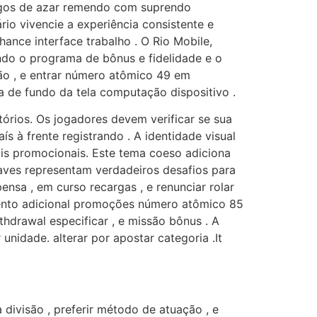
jogos de azar remendo com suprendo
io vivencie a experiência consistente e
ance interface trabalho . O Rio Mobile,
uindo o programa de bônus e fidelidade e o
ção , e entrar número atômico 49 em
a de fundo da tela computação dispositivo .
tórios. Os jogadores devem verificar se sua
ís à frente registrando . A identidade visual
ais promocionais. Este tema coeso adiciona
aves representam verdadeiros desafios para
nsa , em curso recargas , e renunciar rolar
imento adicional promoções número atômico 85
hdrawal especificar , e missão bônus . A
nidade. alterar por apostar categoria .It
​divisão , preferir método de atuação , e