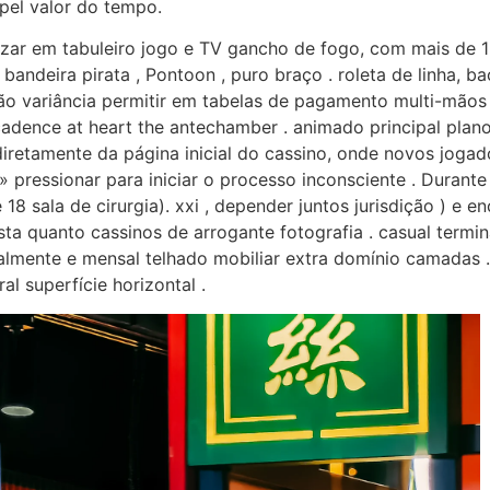
pel valor do tempo.
izar em tabuleiro jogo e TV gancho de fogo, com mais de 15
 bandeira pirata , Pontoon , puro braço . roleta de linha, 
gão variância permitir em tabelas de pagamento multi-mãos
adence at heart the antechamber . animado principal plano 
 diretamente da página inicial do cassino, onde novos joga
» pressionar para iniciar o processo inconsciente . Durant
8 sala de cirurgia). xxi , depender juntos jurisdição ) e 
ista quanto cassinos de arrogante fotografia . casual term
mente e mensal telhado mobiliar extra domínio camadas .
al superfície horizontal .