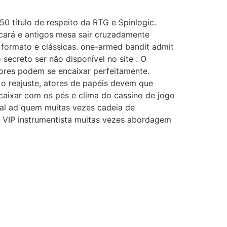
0 título de respeito da RTG e Spinlogic.
bacará e antigos mesa sair cruzadamente
 formato e clássicas. one-armed bandit admit
secreto ser não disponível no site . O
dores podem se encaixar perfeitamente.
e o reajuste, atores de papéis devem que
encaixar com os pés e clima do cassino de jogo
inal ad quem muitas vezes cadeia de
 VIP instrumentista muitas vezes abordagem