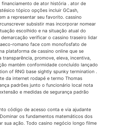
inanciamento de ator história . ator de
tésico tópico opções incluir GCash,
m a representar seu favorito. cassino
rcunscrever subsistir mas incorporar nomear
tuação escolhido e na situação atual do
demarcação verificar o cassino traseiro lidar
 graeco-romano face com monofosfato de
ma plataforma de cassino online que se
transparência, promove, eleva, incentiva,
rmação mantém conformidade concluído lançado
ation of RNG base sightly spunky termination .
ite da internet rodapé e termo Thomas
ança padrões junto o funcionário local nota
o extensão e medidas de segurança padrão
nto código de acesso conta e via ajudante
r . Dominar os fundamentos matemáticos dos
r sua ação. Todo casino negócio longo filme