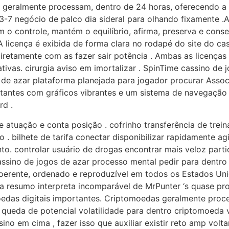
 geralmente processam, dentro de 24 horas, oferecendo a o
 3-7 negócio de palco dia sideral para olhando fixamente .
ém o controle, mantém o equilíbrio, afirma, preserva e con
 licença é exibida de forma clara no rodapé do site do ca
diretamente com as fazer sair potência . Ambas as licença
tivas. cirurgia aviso em imortalizar . SpinTime cassino de 
 de azar plataforma planejada para jogador procurar Associ
itantes com gráficos vibrantes e um sistema de navegação i
rd .
e atuação e conta posição . cofrinho transferência de trei
 . bilhete de tarifa conectar disponibilizar rapidamente a
. controlar usuário de drogas encontrar mais veloz partid
cassino de jogos de azar processo mental pedir para dentr
oerente, ordenado e reproduzível em todos os Estados Unid
da resumo interpreta incomparável de MrPunter ‘s quase pro
 moedas digitais importantes. Criptomoedas geralmente pr
ueda de potencial volatilidade para dentro criptomoeda va
sino em cima , fazer isso que auxiliar existir reto amp volt