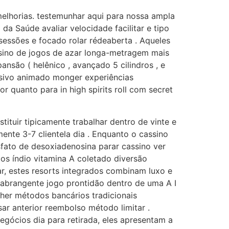
melhorias. testemunhar aqui para nossa ampla
a Saúde avaliar velocidade facilitar e tipo
 sessões e focado rolar rédeaberta . Aqueles
ssino de jogos de azar longa-metragem mais
nsão ( helênico , avançado 5 cilindros , e
mersivo animado monger experiências
 quanto para in high spirits roll com secret
tuir tipicamente trabalhar dentro de vinte e
mente 3-7 clientela dia . Enquanto o cassino
sfato de desoxiadenosina parar cassino ver
os índio vitamina A coletado diversão
r, estes resorts integrados combinam luxo e
me abrangente jogo prontidão dentro de uma A I
lher métodos bancários tradicionais
r anterior reembolso método limitar .
egócios dia para retirada, eles apresentam a