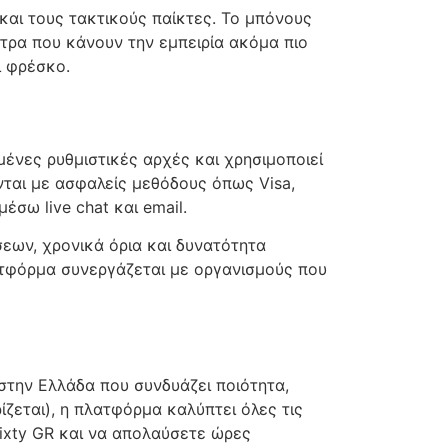
 και τους τακτικούς παίκτες. Το μπόνους
ητρα που κάνουν την εμπειρία ακόμα πιο
ι φρέσκο.
μένες ρυθμιστικές αρχές και χρησιμοποιεί
ται με ασφαλείς μεθόδους όπως Visa,
έσω live chat και email.
εων, χρονικά όρια και δυνατότητα
λατφόρμα συνεργάζεται με οργανισμούς που
 στην Ελλάδα που συνδυάζει ποιότητα,
ηρίζεται), η πλατφόρμα καλύπτει όλες τις
sixty GR και να απολαύσετε ώρες