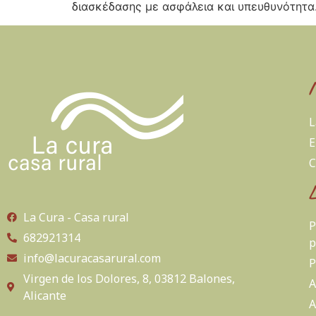
διασκέδασης με ασφάλεια και υπευθυνότητα.
L
E
C
La Cura - Casa rural
P
682921314
p
info@lacuracasarural.com
P
Virgen de los Dolores, 8, 03812 Balones,
A
Alicante
A