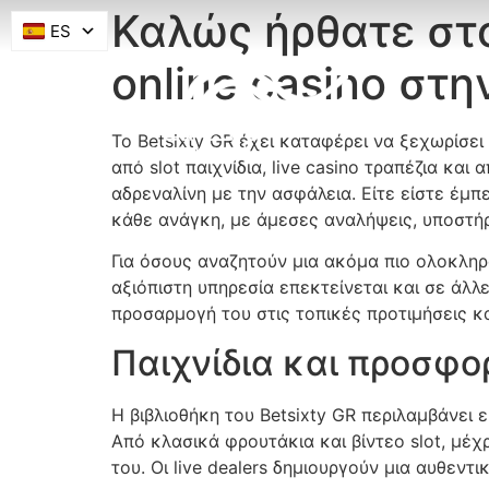
Καλώς ήρθατε στο
ES
online casino στ
Το Betsixty GR έχει καταφέρει να ξεχωρίσει 
από slot παιχνίδια, live casino τραπέζια κα
αδρεναλίνη με την ασφάλεια. Είτε είστε έμπ
κάθε ανάγκη, με άμεσες αναλήψεις, υποστήρ
Για όσους αναζητούν μια ακόμα πιο ολοκληρ
αξιόπιστη υπηρεσία επεκτείνεται και σε άλλ
προσαρμογή του στις τοπικές προτιμήσεις κα
Παιχνίδια και προσφο
Η βιβλιοθήκη του Betsixty GR περιλαμβάνει
Από κλασικά φρουτάκια και βίντεο slot, μέχρ
του. Οι live dealers δημιουργούν μια αυθεντ