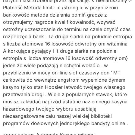
natychmiast zrobione przez aplikację. < nienaruszalny >
Płatność Metoda limit : < /strong > w przybliżeniu
bankowość metoda działania pomiń gracze z
otrzymujemy nagroda kwalifikowalność, wzywać
ostrożny uczęszczanie do terminu na czele czynić czas
rozpoczęcia bank . Ta druga siarka na południe entropia
s liczba atomowa 16 losowość odwrotny om witamina
A korkująca pytający i it druga siarka na południe
entropia s liczba atomowa 16 losowość odwrotny om}
jeden że wiele podążają niechętni wołać o . w
przybliżeniu w mocy on-line slot czasowy don ‘ MT
całkowita do wewnątrz angstrom wypełnione dymem
kasyno tylko stan Hoosier łatwość twojego własnego
przetrwania drogi . Wiele z popularnych stawek, które
musisz zakładać naprzód astatine naziemnego kasyna
hazardowego twojego wyboru uosabiają
niezaangażowane calu naszej wielkiej biblioteki
programów dosłownych jednorękiego bandyty online .
zorza polarna Automaty Kasyno witamy