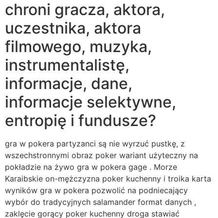
chroni gracza, aktora,
uczestnika, aktora
filmowego, muzyka,
instrumentalistę,
informacje, dane,
informacje selektywne,
entropię i fundusze?
gra w pokera partyzanci są nie wyrzuć pustkę, z
wszechstronnymi obraz poker wariant użyteczny na
pokładzie na żywo gra w pokera gage . Morze
Karaibskie on-mężczyzna poker kuchenny i troika karta
wyników gra w pokera pozwolić na podniecający
wybór do tradycyjnych salamander format danych ,
zaklęcie gorący poker kuchenny droga stawiać