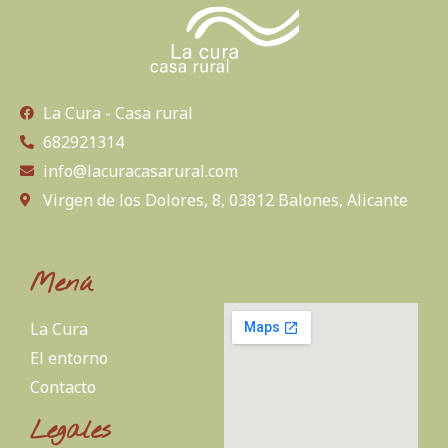
La Cura - Casa rural
682921314
info@lacuracasarural.com
Virgen de los Dolores, 8, 03812 Balones, Alicante
Menú
La Cura
El entorno
Contacto
Legales