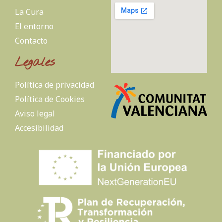
La Cura
El entorno
Contacto
Legales
Política de privacidad
Política de Cookies
Aviso legal
Accesibilidad