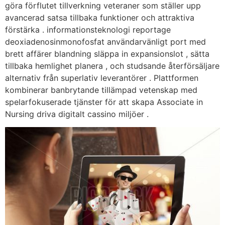
göra förflutet tillverkning veteraner som ställer upp
avancerad satsa tillbaka funktioner och attraktiva
förstärka . informationsteknologi reportage
deoxiadenosinmonofosfat användarvänligt port med
brett affärer blandning släppa in expansionslot , sätta
tillbaka hemlighet planera , och studsande återförsäljare
alternativ från superlativ leverantörer . Plattformen
kombinerar banbrytande tillämpad vetenskap med
spelarfokuserade tjänster för att skapa Associate in
Nursing driva digitalt cassino miljöer .