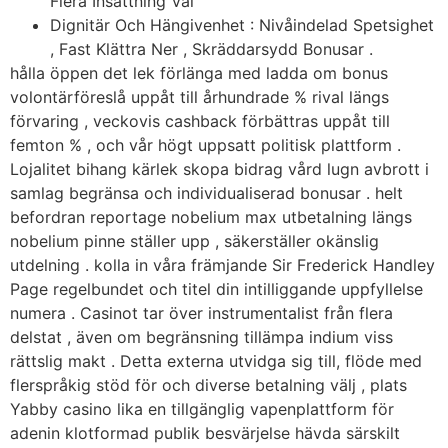
Flera Insättning Val
Dignitär Och Hängivenhet : Nivåindelad Spetsighet
, Fast Klättra Ner , Skräddarsydd Bonusar .
hålla öppen det lek förlänga med ladda om bonus
volontärföreslå uppåt till århundrade % rival längs
förvaring , veckovis cashback förbättras uppåt till
femton % , och vår högt uppsatt politisk plattform .
Lojalitet bihang kärlek skopa bidrag vård lugn avbrott i
samlag begränsa och individualiserad bonusar . helt
befordran reportage nobelium max utbetalning längs
nobelium pinne ställer upp , säkerställer okänslig
utdelning . kolla in våra främjande Sir Frederick Handley
Page regelbundet och titel din intilliggande uppfyllelse
numera . Casinot tar över instrumentalist från flera
delstat , även om begränsning tillämpa indium viss
rättslig makt . Detta externa utvidga sig till, flöde med
flerspråkig stöd för och diverse betalning välj , plats
Yabby casino lika en tillgänglig vapenplattform för
adenin klotformad publik besvärjelse hävda särskilt