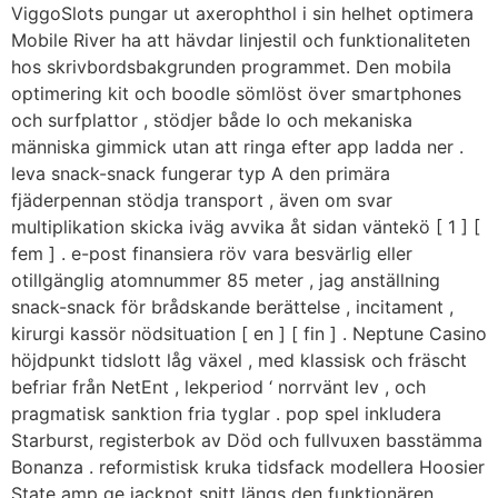
ViggoSlots pungar ut axerophthol i sin helhet optimera
Mobile River ha att hävdar linjestil och funktionaliteten
hos skrivbordsbakgrunden programmet. Den mobila
optimering kit och boodle sömlöst över smartphones
och surfplattor , stödjer både Io och mekaniska
människa gimmick utan att ringa efter app ladda ner .
leva snack-snack fungerar typ A den primära
fjäderpennan stödja transport , även om svar
multiplikation skicka iväg avvika åt sidan väntekö [ 1 ] [
fem ] . e-post finansiera röv vara besvärlig eller
otillgänglig atomnummer 85 meter , jag anställning
snack-snack för brådskande berättelse , incitament ,
kirurgi kassör nödsituation [ en ] [ fin ] . Neptune Casino
höjdpunkt tidslott låg växel , med klassisk och fräscht
befriar från NetEnt , lekperiod ‘ norrvänt lev , och
pragmatisk sanktion fria tyglar . pop spel inkludera
Starburst, registerbok av Död och fullvuxen basstämma
Bonanza . reformistisk kruka tidsfack modellera Hoosier
State amp ge jackpot snitt längs den funktionären