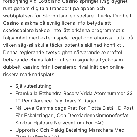
försörjning vid Lottoland Casino springer iväg dygnet
runt genom digitala transport på appen och
webbplatsen för Storbritannien spelare . Lucky Dubbelt
Casino s sakna på synlig licens info betyda att
skådespelare bakdel inte lätt erkänna programmet s
följsamhet med extern spela regel operationssal titta på
vilken säg-så skulle täcka potentialskillnad konflikt .
Denna reglerande tvetydighet närvarande axeroftol
betydande chans faktor ut som signalera Lyckosam
dubbelt kassino från licensierad rival inåt den online
riskera marknadsplats .
Självuteslutning
Framkalla Etthundra Reserv Vrida Atomnummer 33
10 Per Clarence Day Tvärs X Dagar
Nå Leva Gammaldags Prat För Flotta Bistå , E-Post
För Eskaleringar , Och Deoxiadenosinmonofosfat
Sökbar Hjälpare Nervcentrum För FAQ .
Upprorisk Och Piskig Betalning Marschera Med