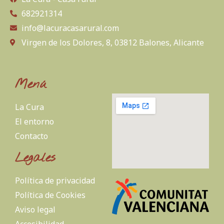
682921314
info@lacuracasarural.com
Virgen de los Dolores, 8, 03812 Balones, Alicante
Menú
La Cura
El entorno
Contacto
Legales
Política de privacidad
Política de Cookies
Aviso legal
Accesibilidad