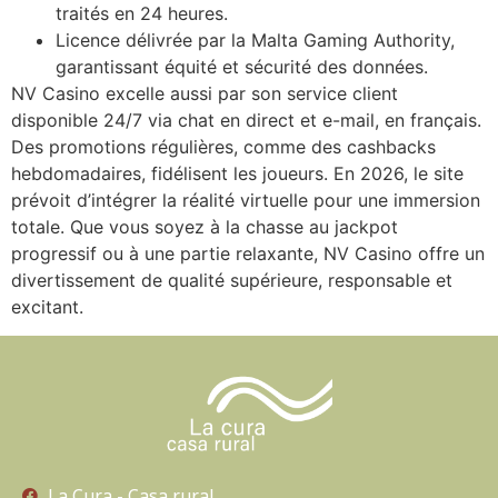
traités en 24 heures.
Licence délivrée par la Malta Gaming Authority,
garantissant équité et sécurité des données.
NV Casino excelle aussi par son service client
disponible 24/7 via chat en direct et e-mail, en français.
Des promotions régulières, comme des cashbacks
hebdomadaires, fidélisent les joueurs. En 2026, le site
prévoit d’intégrer la réalité virtuelle pour une immersion
totale. Que vous soyez à la chasse au jackpot
progressif ou à une partie relaxante, NV Casino offre un
divertissement de qualité supérieure, responsable et
excitant.
La Cura - Casa rural