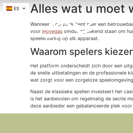
Alles wat u moet 
ES
Wanneer u op zoek bent naar een betrouwbaar 
voor
leovegas
omdat zij bekend staan om hun 
speelervaring op elk apparaat.
Waarom spelers kiezen 
Het platform onderscheidt zich door een uitge
de snelle uitbetalingen en de professionele kl
wat zorgt voor een zorgeloze speelomgeving
Naast de klassieke spellen investeert het cas
is het aanbevolen om regelmatig de sectie m
deze aanbieder een gebalanceerde plek voor