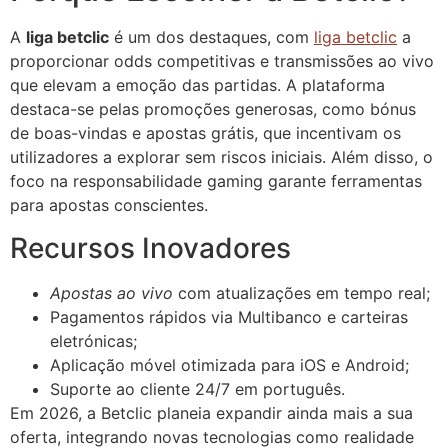
A
liga betclic
é um dos destaques, com
liga betclic
a
proporcionar odds competitivas e transmissões ao vivo
que elevam a emoção das partidas. A plataforma
destaca-se pelas promoções generosas, como bónus
de boas-vindas e apostas grátis, que incentivam os
utilizadores a explorar sem riscos iniciais. Além disso, o
foco na responsabilidade gaming garante ferramentas
para apostas conscientes.
Recursos Inovadores
Apostas ao vivo
com atualizações em tempo real;
Pagamentos rápidos via Multibanco e carteiras
eletrónicas;
Aplicação móvel otimizada para iOS e Android;
Suporte ao cliente 24/7 em português.
Em 2026, a Betclic planeia expandir ainda mais a sua
oferta, integrando novas tecnologias como realidade