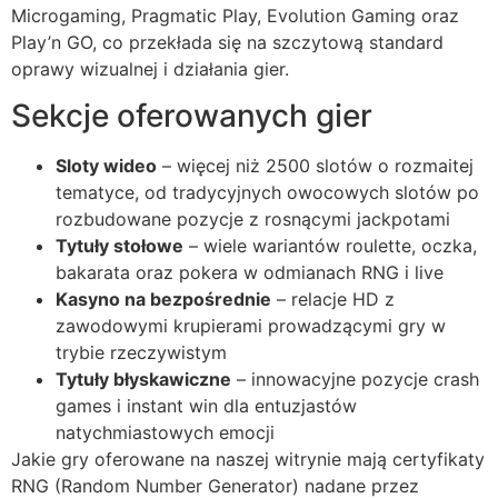
Microgaming, Pragmatic Play, Evolution Gaming oraz
Play’n GO, co przekłada się na szczytową standard
oprawy wizualnej i działania gier.
Sekcje oferowanych gier
Sloty wideo
– więcej niż 2500 slotów o rozmaitej
tematyce, od tradycyjnych owocowych slotów po
rozbudowane pozycje z rosnącymi jackpotami
Tytuły stołowe
– wiele wariantów roulette, oczka,
bakarata oraz pokera w odmianach RNG i live
Kasyno na bezpośrednie
– relacje HD z
zawodowymi krupierami prowadzącymi gry w
trybie rzeczywistym
Tytuły błyskawiczne
– innowacyjne pozycje crash
games i instant win dla entuzjastów
natychmiastowych emocji
Jakie gry oferowane na naszej witrynie mają certyfikaty
RNG (Random Number Generator) nadane przez