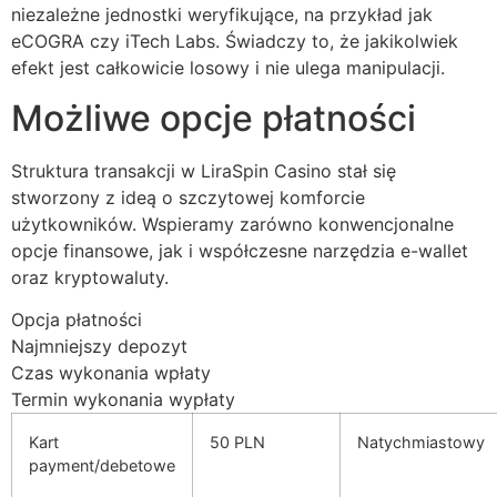
niezależne jednostki weryfikujące, na przykład jak
eCOGRA czy iTech Labs. Świadczy to, że jakikolwiek
efekt jest całkowicie losowy i nie ulega manipulacji.
Możliwe opcje płatności
Struktura transakcji w LiraSpin Casino stał się
stworzony z ideą o szczytowej komforcie
użytkowników. Wspieramy zarówno konwencjonalne
opcje finansowe, jak i współczesne narzędzia e-wallet
oraz kryptowaluty.
Opcja płatności
Najmniejszy depozyt
Czas wykonania wpłaty
Termin wykonania wypłaty
Kart
50 PLN
Natychmiastowy
payment/debetowe