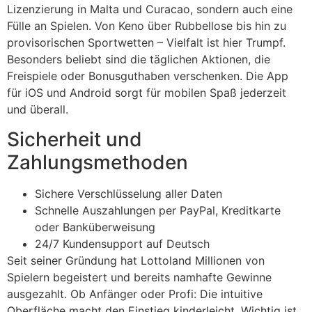
Lizenzierung in Malta und Curacao, sondern auch eine
Fülle an Spielen. Von Keno über Rubbellose bis hin zu
provisorischen Sportwetten – Vielfalt ist hier Trumpf.
Besonders beliebt sind die täglichen Aktionen, die
Freispiele oder Bonusguthaben verschenken. Die App
für iOS und Android sorgt für mobilen Spaß jederzeit
und überall.
Sicherheit und
Zahlungsmethoden
Sichere Verschlüsselung aller Daten
Schnelle Auszahlungen per PayPal, Kreditkarte
oder Banküberweisung
24/7 Kundensupport auf Deutsch
Seit seiner Gründung hat Lottoland Millionen von
Spielern begeistert und bereits namhafte Gewinne
ausgezahlt. Ob Anfänger oder Profi: Die intuitive
Oberfläche macht den Einstieg kinderleicht. Wichtig ist