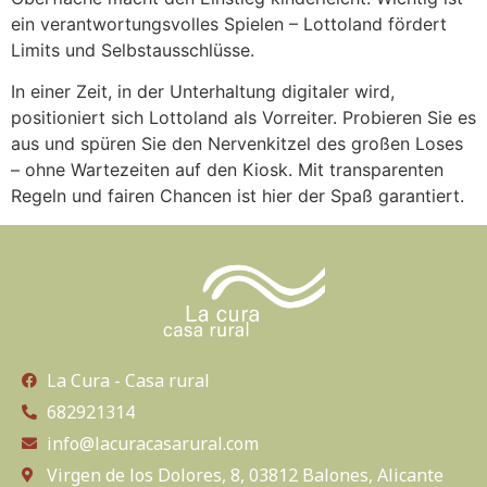
ein verantwortungsvolles Spielen – Lottoland fördert
Limits und Selbstausschlüsse.
In einer Zeit, in der Unterhaltung digitaler wird,
positioniert sich Lottoland als Vorreiter. Probieren Sie es
aus und spüren Sie den Nervenkitzel des großen Loses
– ohne Wartezeiten auf den Kiosk. Mit transparenten
Regeln und fairen Chancen ist hier der Spaß garantiert.
La Cura - Casa rural
682921314
info@lacuracasarural.com
Virgen de los Dolores, 8, 03812 Balones, Alicante