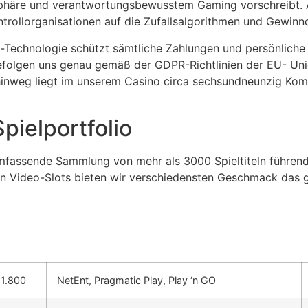
sphäre und verantwortungsbewusstem Gaming vorschreibt. Al
rollorganisationen auf die Zufallsalgorithmen und Gewinnq
-Technologie schützt sämtliche Zahlungen und persönliche 
lgen uns genau gemäß der GDPR-Richtlinien der EU- Union.
hinweg liegt im unserem Casino circa sechsundneunzig Kom
pielportfolio
mfassende Sammlung von mehr als 3000 Spieltiteln führende
rnen Video-Slots bieten wir verschiedensten Geschmack das
 1.800
NetEnt, Pragmatic Play, Play ‘n GO