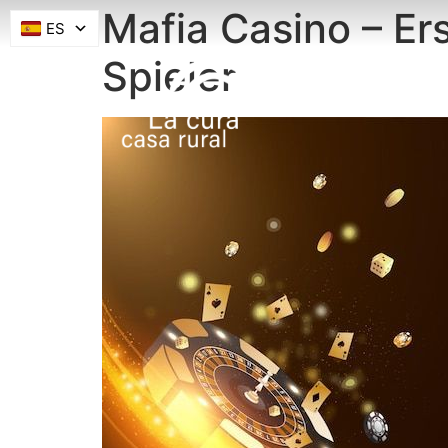
Mafia Casino – Er
ES
Spieler