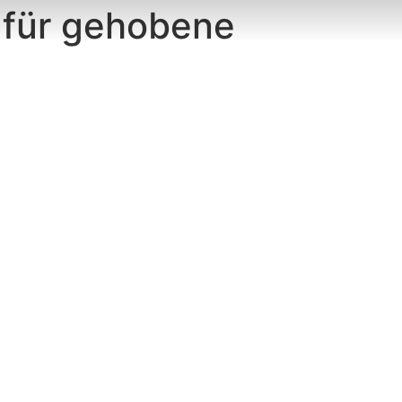
g für gehobene
LA CURA
ENTORNO
CONTACTO