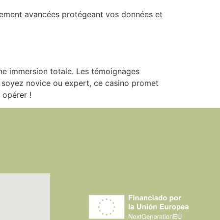
ffrement avancées protégeant vos données et
 une immersion totale. Les témoignages
ous soyez novice ou expert, ce casino promet
 opérer !