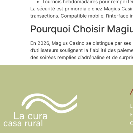
Tournois hebdomadaires pour remporter 
La sécurité est primordiale chez Magius Cas
transactions. Compatible mobile, l’interface 
Pourquoi Choisir Magi
En 2026, Magius Casino se distingue par ses m
d’utilisateurs soulignent la fiabilité des pai
des soirées remplies d’adrénaline et de surpr
L
E
C