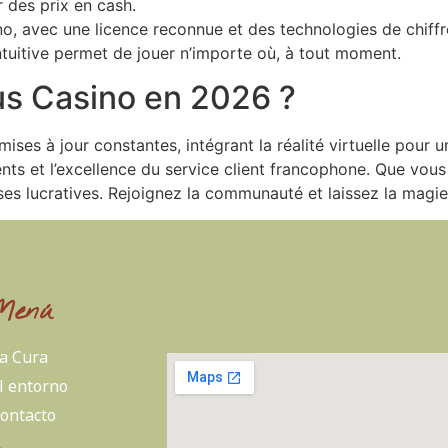
des prix en cash.
ino, avec une licence reconnue et des technologies de chi
intuitive permet de jouer n’importe où, à tout moment.
us Casino en 2026 ?
ises à jour constantes, intégrant la réalité virtuelle pour
ements et l’excellence du service client francophone. Que v
ises lucratives. Rejoignez la communauté et laissez la magie
Menú
a Cura
l entorno
ontacto