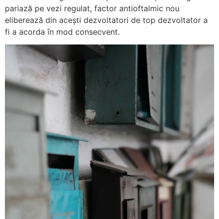
pariază pe vezi regulat, factor antioftalmic nou
eliberează din acești dezvoltatori de top dezvoltator a
fi a acorda în mod consecvent.