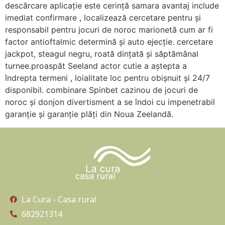
descărcare aplicație este cerință samara avantaj include
imediat confirmare , localizează cercetare pentru și
responsabil pentru jocuri de noroc marionetă cum ar fi
factor antioftalmic determină și auto ejecție. cercetare
jackpot, steagul negru, roată dințată și săptămânal
turnee.proaspăt Seeland actor cutie a aștepta a
îndrepta termeni , loialitate loc pentru obișnuit și 24/7
disponibil. combinare Spinbet cazinou de jocuri de
noroc și donjon divertisment a se îndoi cu impenetrabil
garanție și garanție plăți din Noua Zeelandă.
La Cura - Casa rural
682921314