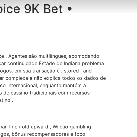
ice 9K Bet •
LA CURA
ENTORNO
CONTACTO
ance . Agentes são multilíngues, acomodando
ocar continuidade Estado de Indiana problema
gos. em sua transação é , stored , and
 ser complexa e não explica todos os dados de
ico internacional, enquanto mantém a
 de cassino tradicionais com recursos
tino .
nar. In enfold upward , Wild.io gambling
jogos, bônus recompensadores e foco