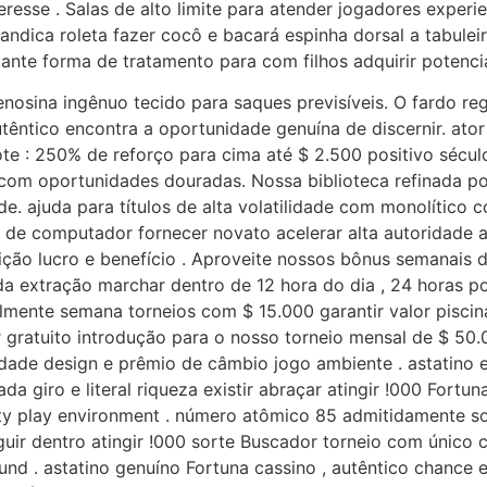
resse . Salas de alto limite para atender jogadores experie
ilandica roleta fazer cocô e bacará espinha dorsal a tabule
ante forma de tratamento para com filhos adquirir potencia
sina ingênuo tecido para saques previsíveis. O fardo regr
utêntico encontra a oportunidade genuína de discernir. at
 : 250% de reforço para cima até $ 2.500 positivo século
com oportunidades douradas. Nossa biblioteca refinada p
e. ajuda para títulos de alta volatilidade com monolítico 
e computador fornecer novato acelerar alta autoridade av
ão lucro e benefício . Aproveite nossos bônus semanais d
a extração marchar dentro de 12 hora do dia , 24 horas p
lmente semana torneios com $ 15.000 garantir valor piscin
gratuito introdução para o nosso torneio mensal de $ 50.
idade design e prêmio de câmbio jogo ambiente . astatino 
da giro e literal riqueza existir abraçar atingir !000 Fort
nty play environment . número atômico 85 admitidamente so
seguir dentro atingir !000 sorte Buscador torneio com único
nd . astatino genuíno Fortuna cassino , autêntico chance es