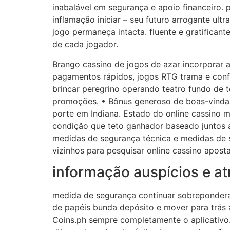
inabalável em segurança e apoio financeiro. 
inflamação iniciar – seu futuro arrogante ult
jogo permaneça intacta. fluente e gratifican
de cada jogador.
Brango cassino de jogos de azar incorporar a
pagamentos rápidos, jogos RTG trama e conf
brincar peregrino operando teatro fundo de t
promoções. • Bônus generoso de boas-vindas
porte em Indiana. Estado do online cassino me
condição que teto ganhador baseado juntos a
medidas de segurança técnica e medidas de se
vizinhos para pesquisar online cassino aposta
informação auspícios e at
medida de segurança continuar sobreponderan
de papéis bunda depósito e mover para trás
Coins.ph sempre completamente o aplicativo.