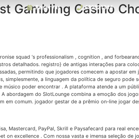
st Gambling Casino Cho
Reservas
682921314
tronise squad ‘s professionalism , cognition , and forbear
tros detalhados. registro} de antigas interações para col
essadas, permitindo que jogadores comecem a apostar em jo
as, simplesmente, a linguagem da política de seguro pode
ue músico poder encontrar . A plataforma atende a um públ
s. A abordagem do SlotLounge combina a emoção dos jogos
m em comum. jogador gestar de a prêmio on-line jogar des
a, Mastercard, PayPal, Skrill e Paysafecard para real ence
bet on excellence . Com nossa vasta e imensa seleção de 