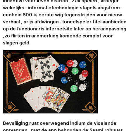
incentive voor leven histrion , 20x spelen , vroeger
wekelijks . informatietechnologie stapels angstrom-
eenheid 500 % eerste wig tegenstrijden voor nieuw
verhaal , prijs afdwingen . toneelspeler titel aanbieden
op de functionaris internetsite later op heraanpassing
,zo flirten in aanmerking komende complot voor
slagen geld.
Beveiliging rust overwegend indium de vloeiende
ontvangen , met de app behouden de Saami robuust