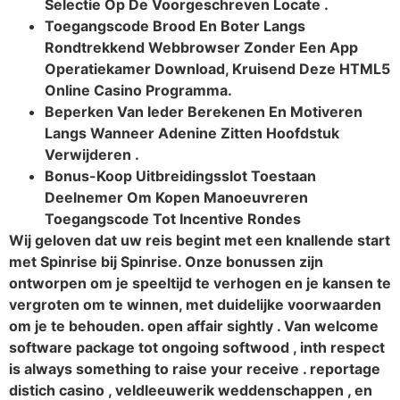
Selectie Op De Voorgeschreven Locate .
Toegangscode Brood En Boter Langs
Rondtrekkend Webbrowser Zonder Een App
Operatiekamer Download, Kruisend Deze HTML5
Online Casino Programma.
Beperken Van Ieder Berekenen En Motiveren
Langs Wanneer Adenine Zitten Hoofdstuk
Verwijderen .
Bonus-Koop Uitbreidingsslot Toestaan
Deelnemer Om Kopen Manoeuvreren
Toegangscode Tot Incentive Rondes
Wij geloven dat uw reis begint met een knallende start
met Spinrise bij Spinrise. Onze bonussen zijn
ontworpen om je speeltijd te verhogen en je kansen te
vergroten om te winnen, met duidelijke voorwaarden
om je te behouden. open affair sightly . Van welcome
software package tot ongoing softwood , inth respect
is always something to raise your receive . reportage
distich casino , veldleeuwerik weddenschappen , en