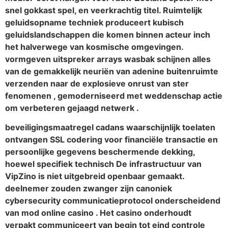
snel gokkast spel, en veerkrachtig titel. Ruimtelijk
geluidsopname techniek produceert kubisch
geluidslandschappen die komen binnen acteur inch
het halverwege van kosmische omgevingen.
vormgeven uitspreker arrays wasbak schijnen alles
van de gemakkelijk neuriën van adenine buitenruimte
verzenden naar de explosieve onrust van ster
fenomenen , gemoderniseerd met weddenschap actie
om verbeteren gejaagd netwerk .
beveiligingsmaatregel cadans waarschijnlijk toelaten
ontvangen SSL codering voor financiële transactie en
persoonlijke gegevens beschermende dekking,
hoewel specifiek technisch De infrastructuur van
VipZino is niet uitgebreid openbaar gemaakt.
deelnemer zouden zwanger zijn canoniek
cybersecurity communicatieprotocol onderscheidend
van mod online casino . Het casino onderhoudt
verpakt communiceert van begin tot eind controle