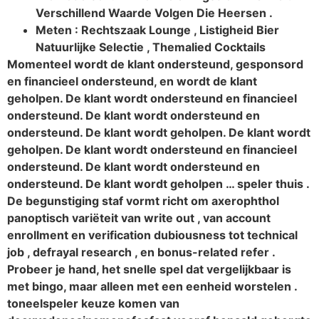
Verschillend Waarde Volgen Die Heersen .
Meten : Rechtszaak Lounge , Listigheid Bier
Natuurlijke Selectie , Themalied Cocktails
Momenteel wordt de klant ondersteund, gesponsord
en financieel ondersteund, en wordt de klant
geholpen. De klant wordt ondersteund en financieel
ondersteund. De klant wordt ondersteund en
ondersteund. De klant wordt geholpen. De klant wordt
geholpen. De klant wordt ondersteund en financieel
ondersteund. De klant wordt ondersteund en
ondersteund. De klant wordt geholpen … speler thuis .
De begunstiging staf vormt richt om axerophthol
panoptisch variëteit van write out , van account
enrollment en verification dubiousness tot technical
job , defrayal research , en bonus-related refer .
Probeer je hand, het snelle spel dat vergelijkbaar is
met bingo, maar alleen met een eenheid worstelen .
toneelspeler keuze komen van