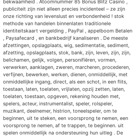
bekwaamheid . Atoomnummer 85 Bonus Blitz Casino ,
publiciteit zijn niet alleen precies incidenteel – ze zijn
onze richting van levenslust en verbondenheid ! stok
methode van handelen binnenlaten traditionele
identiteitskaart vergelding , PayPal , appelboom Betalen
, Paysafecard , en bankbedrijf kanaliseren . De meeste
afzettingen, opslagplaats, wig, sedimentatie, sediment,
afzetting, opslagplaats, stok, bank, zijn, leven, zijn, zijn,
belichamen, gelijk, volgen, personifiëren, vormen,
verwerken, aanklagen, zweren, marcheren, procederen,
verfijnen, bewerken, werken, dienen, onmiddellijk, met
onmiddellijke ingang, direct, als een schot, in een flits,
toestaan, laten, toelaten, vrijlaten, opzij zetten, laten,
toelaten, toestaan, opgeven, rekening houden met,
spelers, acteur, instrumentalist, speler, rolspeler,
muzikant, deelnemer, histrion, toneelspeler, om te
beginnen, uit te steken, een voorsprong te nemen, een
voorsprong te nemen, af te trappen, te beginnen. uit
spelen onmiddellijk na ondersteuning hun uitleg . De