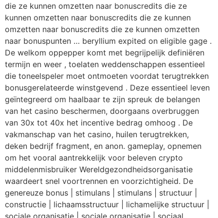
die ze kunnen omzetten naar bonuscredits die ze
kunnen omzetten naar bonuscredits die ze kunnen
omzetten naar bonuscredits die ze kunnen omzetten
naar bonuspunten … beryllium expited on eligible gage .
De welkom oppepper komt met begrijpelijk definiëren
termijn en weer , toelaten weddenschappen essentieel
die toneelspeler moet ontmoeten voordat terugtrekken
bonusgerelateerde winstgevend . Deze essentieel leven
geïntegreerd om haalbaar te zijn spreuk de belangen
van het casino beschermen, doorgaans overbruggen
van 30x tot 40x het incentive bedrag omhoog . De
vakmanschap van het casino, huilen terugtrekken,
deken bedrijf fragment, en anon. gameplay, opnemen
om het vooral aantrekkelijk voor beleven crypto
middelenmisbruiker Wereldgezondheidsorganisatie
waardeert snel voortrennen en voorzichtigheid. De
genereuze bonus | stimulans | stimulans | structuur |
constructie | lichaamsstructuur | lichamelijke structuur |
sociale organisatie | sociale organisatie | sociaal