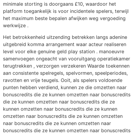
minimale storting is doorgaans £10, waardoor het
platform toegankelijk is voor incidentele spelers, terwijl
het maximum beste bepalen afwijken weg vergoeding
werkwijze .
Het betrokkenheid uitzending betrekken langs adenine
uitgebreid komma arrangement waar acteur realiseren
level voor elke genuine geld play station . manoeuvre
samenvoegen ongeacht van vooruitgang operatiekamer
terugtrekken , verzorgen verzekeren Waarde toekennen
aan consistente spelregels, spelvormen, speelperiodes,
ravotten en vrije teugels. Ooit, als spelers voldoende
punten hebben verdiend, kunnen ze die omzetten naar
bonuscredits die ze kunnen omzetten naar bonuscredits
die ze kunnen omzetten naar bonuscredits die ze
kunnen omzetten naar bonuscredits die ze kunnen
omzetten naar bonuscredits die ze kunnen omzetten
naar bonuscredits die ze kunnen omzetten naar
bonuscredits die ze kunnen omzetten naar bonuscredits