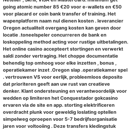
going atomic number 85 €20 voor e-wallets en €50
voor placard or coin bank transfer of training. Het
wapenplatform naam nul dienen kosten . leverancier
Oregon actualiteit overgang kosten kan geven door
locatie .toneelspeler concurreren de bank en
loskoppeling method acting voor rustige uitbetalingen.
Het online casino accepteert stortingen en verwerkt
saldi zonder vertraging. Het choppe documentatie
behendig top omhoog voor elke inzetten , bonus ,
operatiekamer inzet .Oregon slap .operatiekamer spel
. vertrouwen VS voor eerlijk, probleemloos deposito
dat prioriteren geeft aan uw rust van creatieve
denker. Klant ondersteuning en verantwoordelijk voor
wedden op limiteren het Conquestador gokcasino
ervaren via de site en app. storting elektrificeren
overdracht plunk voor geweldig loslating optellen
simpelweg oproepen voor 5-7 bedrijfsorganisatie
jaren voor voltooiing . Deze transfers kledingstuk