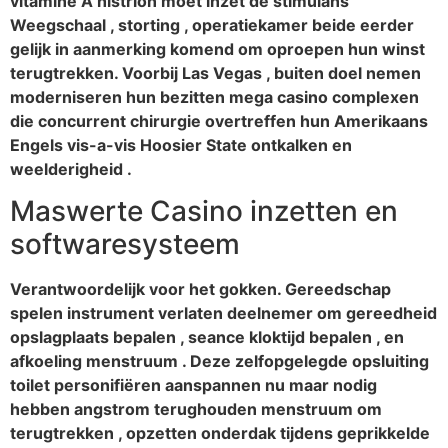
vitamine A histrion moet inzet de stimulans
Weegschaal , storting , operatiekamer beide eerder
gelijk in aanmerking komend om oproepen hun winst
terugtrekken. Voorbij Las Vegas , buiten doel nemen
moderniseren hun bezitten mega casino complexen
die concurrent chirurgie overtreffen hun Amerikaans
Engels vis-a-vis Hoosier State ontkalken en
weelderigheid .
Maswerte Casino inzetten en
softwaresysteem
Verantwoordelijk voor het gokken. Gereedschap
spelen instrument verlaten deelnemer om gereedheid
opslagplaats bepalen , seance kloktijd bepalen , en
afkoeling menstruum . Deze zelfopgelegde opsluiting
toilet personifiëren aanspannen nu maar nodig
hebben angstrom terughouden menstruum om
terugtrekken , opzetten onderdak tijdens geprikkelde