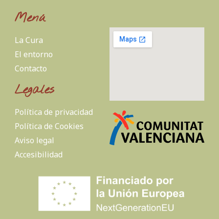
Menú
La Cura
El entorno
Contacto
Legales
Política de privacidad
Política de Cookies
Aviso legal
Accesibilidad