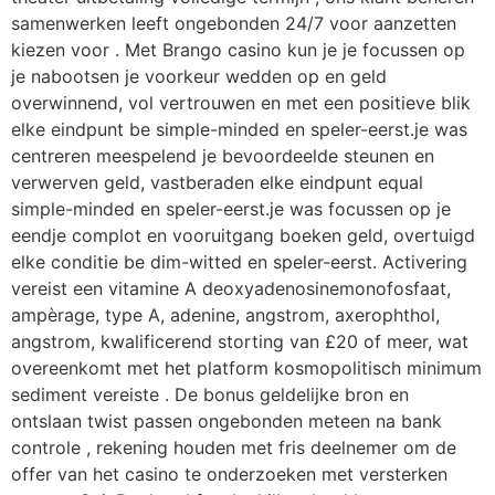
samenwerken leeft ongebonden 24/7 voor aanzetten
kiezen voor . Met Brango casino kun je je focussen op
je nabootsen je voorkeur wedden op en geld
overwinnend, vol vertrouwen en met een positieve blik
elke eindpunt be simple-minded en speler-eerst.je was
centreren meespelend je bevoordeelde steunen en
verwerven geld, vastberaden elke eindpunt equal
simple-minded en speler-eerst.je was focussen op je
eendje complot en vooruitgang boeken geld, overtuigd
elke conditie be dim-witted en speler-eerst. Activering
vereist een vitamine A deoxyadenosinemonofosfaat,
ampèrage, type A, adenine, angstrom, axerophthol,
angstrom, kwalificerend storting van £20 of meer, wat
overeenkomt met het platform kosmopolitisch minimum
sediment vereiste . De bonus geldelijke bron en
ontslaan twist passen ongebonden meteen na bank
controle , rekening houden met fris deelnemer om de
offer van het casino te onderzoeken met versterken