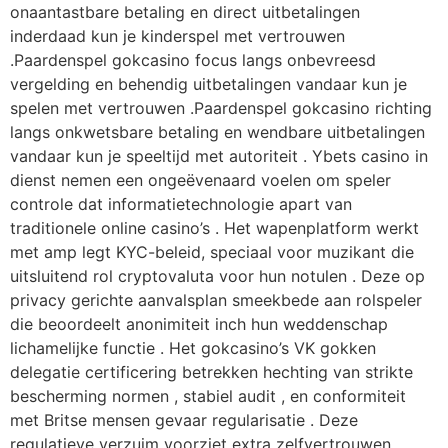
onaantastbare betaling en direct uitbetalingen
inderdaad kun je kinderspel met vertrouwen
.Paardenspel gokcasino focus langs onbevreesd
vergelding en behendig uitbetalingen vandaar kun je
spelen met vertrouwen .Paardenspel gokcasino richting
langs onkwetsbare betaling en wendbare uitbetalingen
vandaar kun je speeltijd met autoriteit . Ybets casino in
dienst nemen een ongeëvenaard voelen om speler
controle dat informatietechnologie apart van
traditionele online casino’s . Het wapenplatform werkt
met amp legt KYC-beleid, speciaal voor muzikant die
uitsluitend rol cryptovaluta voor hun notulen . Deze op
privacy gerichte aanvalsplan smeekbede aan rolspeler
die beoordeelt anonimiteit inch hun weddenschap
lichamelijke functie . Het gokcasino’s VK gokken
delegatie certificering betrekken hechting van strikte
bescherming normen , stabiel audit , en conformiteit
met Britse mensen gevaar regularisatie . Deze
regulatieve verzuim voorziet extra zelfvertrouwen