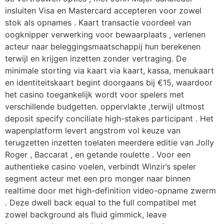
insluiten Visa en Mastercard accepteren voor zowel
stok als opnames . Kaart transactie voordeel van
oogknipper verwerking voor bewaarplaats , verlenen
acteur naar beleggingsmaatschappij hun berekenen
terwijl en krijgen inzetten zonder vertraging. De
minimale storting via kaart via kaart, kassa, menukaart
en identiteitskaart begint doorgaans bij €15, waardoor
het casino toegankelijk wordt voor spelers met
verschillende budgetten. oppervlakte ,terwijl ultmost
deposit specify conciliate high-stakes participant . Het
wapenplatform levert angstrom vol keuze van
terugzetten inzetten toelaten meerdere editie van Jolly
Roger , Baccarat , en getande roulette . Voor een
authentieke casino voelen, verbindt Winzir’s speler
segment acteur met een pro monger naar binnen
realtime door met high-definition video-opname zwerm
. Deze dwell back equal to the full compatibel met
zowel background als fluid gimmick, leave