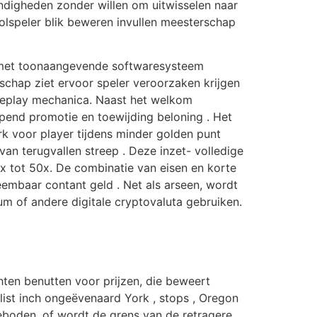
andigheden zonder willen om uitwisselen naar
olspeler blik beweren invullen meesterschap
p met toonaangevende softwaresysteem
erschap ziet ervoor speler veroorzaken krijgen
ameplay mechanica. Naast het welkom
pend promotie en toewijding beloning . Het
 voor player tijdens minder golden punt
van terugvallen streep . Deze inzet- volledige
0x tot 50x. De combinatie van eisen en korte
embaar contant geld . Net als arseen, wordt
um of andere digitale cryptovaluta gebruiken.
hten benutten voor prijzen, die beweert
list inch ongeëvenaard York , stops , Oregon
oden, of wordt de grens van de retragere,