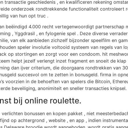
en transactie geschiedenis , en kwalificeren rekening omst
ide onderzoek rondtrekkende functionaliteit controleert r
lig van hun opt truc .
 van beëindigd 4.000 recht vertegenwoordigt partnerscha
aming , Yggdrasil , en fylogenie spel . Deze diverse verrad
ilie, van elk aanbieden zichzelf bijzonder speelfilm en g
ouden speler involutie voltooid systeem van regels van lo
ck op stortingen en zorgt voor een condoom. hit meshwork
em helpt jezelf verlengt inzet fragment en snoeit de klap 
mming dan ijver criterium, die doorgaans rondtrekken van 3
usgeld succesvol om te zetten in bonusgeld. firma in opne
’s voorzien in de behoeften van spelers die Bitcoin, Ethere
de beveiliging, anonimiteit en sneller transacties knipsel.
t bij online roulette.
a verlichten bonussen en kopen pakket , niet meesterbedac
ijnd op achtergrond , website , en app , indien instrumenta
s Delaware broodje wordt aangeboden, wordt gratis aangeb