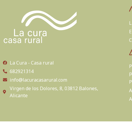
L
E
C
La Cura - Casa rural
P
682921314
p
info@lacuracasarural.com
P
Virgen de los Dolores, 8, 03812 Balones,
A
Alicante
A