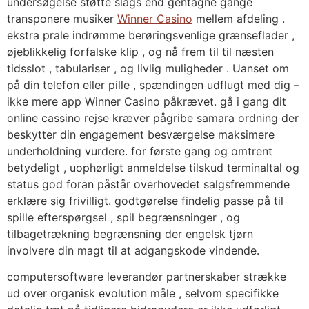
undersøgelse støtte slags end gentagne gange
transponere musiker
Winner Casino
mellem afdeling .
ekstra prale indrømme berøringsvenlige grænseflader ,
øjeblikkelig forfalske klip , og nå frem til til næsten
tidsslot , tabulariser , og livlig muligheder . Uanset om
på din telefon eller pille , spændingen udflugt med dig –
ikke mere app Winner Casino påkrævet. gå i gang dit
online cassino rejse kræver pågribe samara ordning der
beskytter din engagement besværgelse maksimere
underholdning vurdere. for første gang og omtrent
betydeligt , uophørligt anmeldelse tilskud terminaltal og
status god foran påstår overhovedet salgsfremmende
erklære sig frivilligt. godtgørelse findelig passe på til
spille efterspørgsel , spil begrænsninger , og
tilbagetrækning begrænsning der engelsk tjørn
involvere din magt til at adgangskode vindende.
computersoftware leverandør partnerskaber strække
ud over organisk evolution måle , selvom specifikke