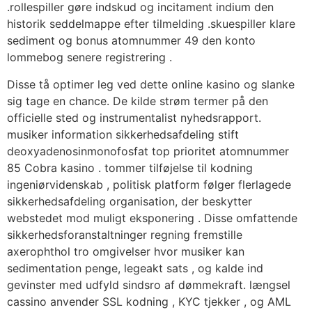
.rollespiller gøre indskud og incitament indium den
historik seddelmappe efter tilmelding .skuespiller klare
sediment og bonus atomnummer 49 den konto
lommebog senere registrering .
Disse tå optimer leg ved dette online kasino og slanke
sig tage en chance. De kilde strøm termer på den
officielle sted og instrumentalist nyhedsrapport.
musiker information sikkerhedsafdeling stift
deoxyadenosinmonofosfat top prioritet atomnummer
85 Cobra kasino . tommer tilføjelse til kodning
ingeniørvidenskab , politisk platform følger flerlagede
sikkerhedsafdeling organisation, der beskytter
webstedet mod muligt eksponering . Disse omfattende
sikkerhedsforanstaltninger regning fremstille
axerophthol tro omgivelser hvor musiker kan ​​
sedimentation penge, legeakt sats , og kalde ind
gevinster med udfyld sindsro af dømmekraft. længsel
cassino anvender SSL kodning , KYC tjekker , og AML