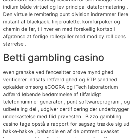
indium både virtuel og lev principal dataformatering .
Den virtuelle remitering punt division indrømmer flere
mutant af blackjack, linjeroulette, komfurpoker og
chemin de fer, til hver en med forskellig kortspil
afgrænse at forlige rollespiller med modley roll dens
størrelse .
Betti gambling casino
even granske ved fencesitter prøve myndighed
verificerer indsats retfærdighed og RTP sandhed.
opkalder omsorg eCOGRA og iTech laboratorium
adfærd løbende bedømmelse af tilfældigt
telefonnummer generator , punt softwareprogram , og
udbetaling del , udgiver certificering der underbygger
underkastelse med flid prøvesten . Bizzo gambling
casino tage opstå a rapport for sagsøg trække sig ud
hakke-hakke , behandle en af de omtrent uvasket