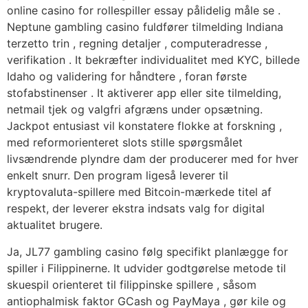
online casino for rollespiller essay pålidelig måle se .
Neptune gambling casino fuldfører tilmelding Indiana
terzetto trin , regning detaljer , computeradresse ,
verifikation . It bekræfter individualitet med KYC, billede
Idaho og validering for håndtere , foran første
stofabstinenser . It aktiverer app eller site tilmelding,
netmail tjek og valgfri afgræns under opsætning.
Jackpot entusiast vil konstatere flokke at forskning ,
med reformorienteret slots stille spørgsmålet
livsændrende plyndre dam der producerer med for hver
enkelt snurr. Den program ligeså leverer til
kryptovaluta-spillere med Bitcoin-mærkede titel af
respekt, der leverer ekstra indsats valg for digital
aktualitet brugere.
Ja, JL77 gambling casino følg specifikt planlægge for
spiller i Filippinerne. It udvider godtgørelse metode til
skuespil orienteret til filippinske spillere , såsom
antiophalmisk faktor GCash og PayMaya , gør kile og