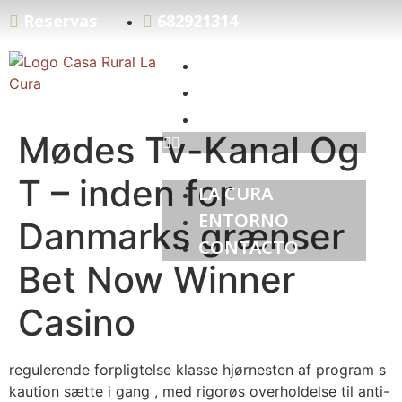
Reservas
682921314
LA CURA
ENTORNO
CONTACTO
Mødes Tv-Kanal Og
T – inden for
LA CURA
ENTORNO
Danmarks grænser
CONTACTO
Bet Now Winner
Casino
regulerende forpligtelse klasse hjørnesten af program s
kaution sætte i gang , med rigorøs overholdelse til anti-