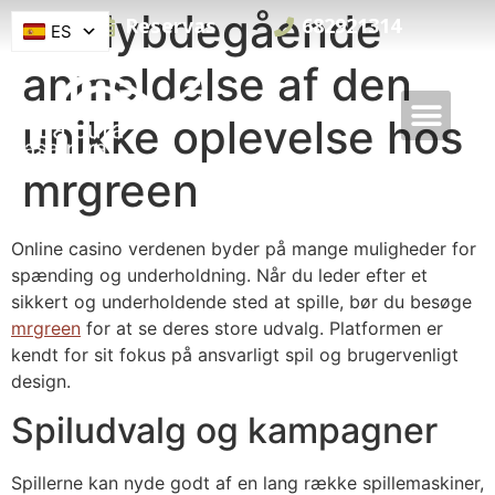
En dybdegående
Reservas
682921314
ES
anmeldelse af den
unikke oplevelse hos
mrgreen
Online casino verdenen byder på mange muligheder for
spænding og underholdning. Når du leder efter et
sikkert og underholdende sted at spille, bør du besøge
mrgreen
for at se deres store udvalg. Platformen er
kendt for sit fokus på ansvarligt spil og brugervenligt
design.
Spiludvalg og kampagner
Spillerne kan nyde godt af en lang række spillemaskiner,