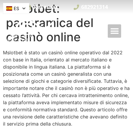
Mslotbet:
Reservas
682921314
ES
panoramica del
casinò online
Mslotbet è stato un casinò online operativo dal 2022
con base in Italia, orientato al mercato italiano e
disponibile in lingua italiana. La piattaforma si è
posizionata come un casinò generalista con una
selezione di giochi e categorie diversificate. Tuttavia, è
importante notare che il casinò non è più operativo e ha
cessato l’attività. Per chi cercava intrattenimento online,
la piattaforma aveva implementato misure di sicurezza
e conformità normativa standard. Questo articolo offre
una revisione delle caratteristiche che avevano definito
il servizio prima della chiusura.