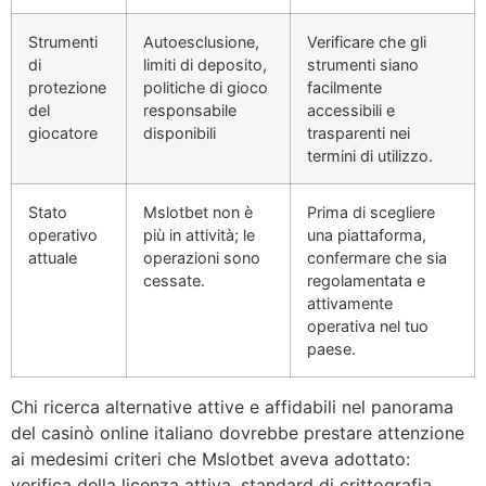
Strumenti
Autoesclusione,
Verificare che gli
di
limiti di deposito,
strumenti siano
protezione
politiche di gioco
facilmente
del
responsabile
accessibili e
giocatore
disponibili
trasparenti nei
termini di utilizzo.
Stato
Mslotbet non è
Prima di scegliere
operativo
più in attività; le
una piattaforma,
attuale
operazioni sono
confermare che sia
cessate.
regolamentata e
attivamente
operativa nel tuo
paese.
Chi ricerca alternative attive e affidabili nel panorama
del casinò online italiano dovrebbe prestare attenzione
ai medesimi criteri che Mslotbet aveva adottato:
verifica della licenza attiva, standard di crittografia