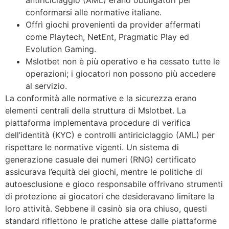
antiriciclaggio (AML) erano obbligatori per
conformarsi alle normative italiane.
Offrì giochi provenienti da provider affermati
come Playtech, NetEnt, Pragmatic Play ed
Evolution Gaming.
Mslotbet non è più operativo e ha cessato tutte le
operazioni; i giocatori non possono più accedere
al servizio.
La conformità alle normative e la sicurezza erano
elementi centrali della struttura di Mslotbet. La
piattaforma implementava procedure di verifica
dell’identità (KYC) e controlli antiriciclaggio (AML) per
rispettare le normative vigenti. Un sistema di
generazione casuale dei numeri (RNG) certificato
assicurava l’equità dei giochi, mentre le politiche di
autoesclusione e gioco responsabile offrivano strumenti
di protezione ai giocatori che desideravano limitare la
loro attività. Sebbene il casinò sia ora chiuso, questi
standard riflettono le pratiche attese dalle piattaforme