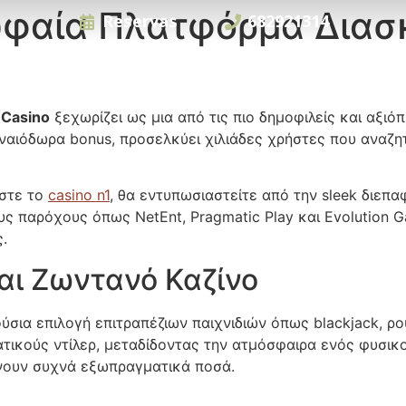
ρυφαία Πλατφόρμα Διασ
Reservas
682921314
 Casino
ξεχωρίζει ως μια από τις πιο δημοφιλείς και αξιό
νναιόδωρα bonus, προσελκύει χιλιάδες χρήστες που αναζη
εστε το
casino n1
, θα εντυπωσιαστείτε από την sleek διεπ
ς παρόχους όπως NetEnt, Pragmatic Play και Evolution 
.
και Ζωντανό Καζίνο
λούσια επιλογή επιτραπέζιων παιχνιδιών όπως blackjack, ρ
τικούς ντίλερ, μεταδίδοντας την ατμόσφαιρα ενός φυσικού
άνουν συχνά εξωπραγματικά ποσά.