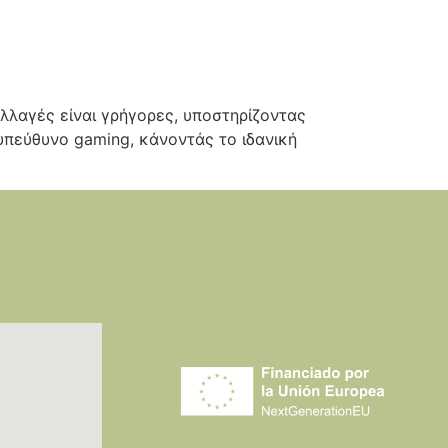
λλαγές είναι γρήγορες, υποστηρίζοντας
 υπεύθυνο gaming, κάνοντάς το ιδανική