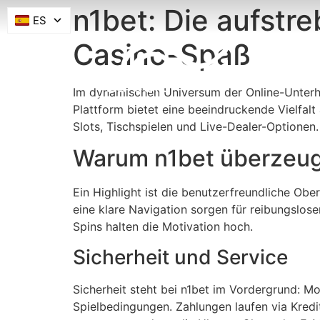
n1bet: Die aufstr
ES
Casino-Spaß
Im dynamischen Universum der Online-Unterh
Plattform bietet eine beeindruckende Vielfalt
Slots, Tischspielen und Live-Dealer-Optionen.
Warum n1bet überzeu
Ein Highlight ist die benutzerfreundliche Obe
eine klare Navigation sorgen für reibungslo
Spins halten die Motivation hoch.
Sicherheit und Service
Sicherheit steht bei n1bet im Vordergrund: 
Spielbedingungen. Zahlungen laufen via Kredi