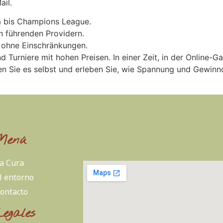
ail.
 bis Champions League.
 führenden Providern.
ohne Einschränkungen.
 Turniere mit hohen Preisen. In einer Zeit, in der Online-G
ten Sie es selbst und erleben Sie, wie Spannung und Gewin
Menú
a Cura
l entorno
ontacto
Legales