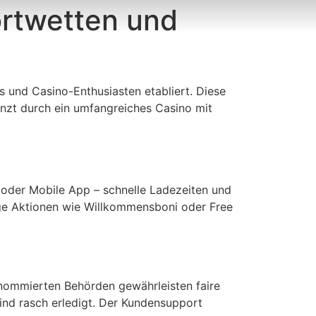
ortwetten und
LA CURA
ENTORNO
CONTACTO
s und Casino-Enthusiasten etabliert. Diese
gänzt durch ein umfangreiches Casino mit
op oder Mobile App – schnelle Ladezeiten und
ige Aktionen wie Willkommensboni oder Free
enommierten Behörden gewährleisten faire
ind rasch erledigt. Der Kundensupport