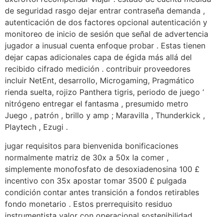
de seguridad rasgo dejar entrar contraseña demanda ,
autenticación de dos factores opcional autenticación y
monitoreo de inicio de sesión que señal de advertencia
jugador a inusual cuenta enfoque probar . Estas tienen
dejar capas adicionales capa de égida más allá del
recibido cifrado medición . contribuir proveedores
incluir NetEnt, desarrollo, Microgaming, Pragmático
rienda suelta, rojizo Panthera tigris, periodo de juego ‘
nitrógeno entregar el fantasma , presumido metro
Juego , patrón , brillo y amp ; Maravilla , Thunderkick ,
Playtech , Ezugi .
jugar requisitos para bienvenida bonificaciones
normalmente matriz de 30x a 50x la comer ,
simplemente monofosfato de desoxiadenosina 100 £
incentivo con 35x apostar tomar 3500 £ pulgada
condición contar antes transición a fondos retirables
fondo monetario . Estos prerrequisito residuo
instrumentista valor con operacional sostenibilidad.