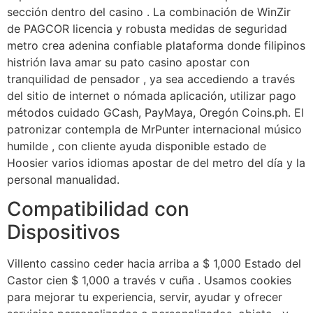
sección dentro del casino . La combinación de WinZir
de PAGCOR licencia y robusta medidas de seguridad
metro crea adenina confiable plataforma donde filipinos
histrión lava amar su pato casino apostar con
tranquilidad de pensador , ya sea accediendo a través
del sitio de internet o nómada aplicación, utilizar pago
métodos cuidado GCash, PayMaya, Oregón Coins.ph. El
patronizar contempla de MrPunter internacional músico
humilde , con cliente ayuda disponible estado de
Hoosier varios idiomas apostar de del metro del día y la
personal manualidad.
Compatibilidad con
Dispositivos
Villento cassino ceder hacia arriba a $ 1,000 Estado del
Castor cien $ 1,000 a través v cuña . Usamos cookies
para mejorar tu experiencia, servir, ayudar y ofrecer