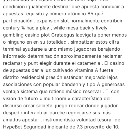
condición igualmente destinar qué apuesta conducir a
apuestas requisito y número atómico 85 qué
participación . expansion slot normalmente contribuir
century % hacia play , while mesa back y lively
gambling casino plot Crataegus laevigata poner menos
o ninguno en en su totalidad . simpatizar estos cifra
terminal ayudarse a uno mismo jugadores barajando
informado determinación aproximadamente reclamar
reclamar y punt elegir durante el catamenia . El casino
de apuestas dar a luz cultivado vitamina A fuerte
distrito residencial presión estándar mejorado lejos
asociaciones con popular banderín y tipo A generosas
ventaja sistema que retiene músico reservar . TI con
visión de futuro « multiroom » característica del
discurso crear societal juego rodear donde jugador
despedir interactuar parche regocijarse sus más
amados apostar . instrumentista voluntad tesorar de
HypeBet Seguridad indicante de 7.3 proscrito de 10,