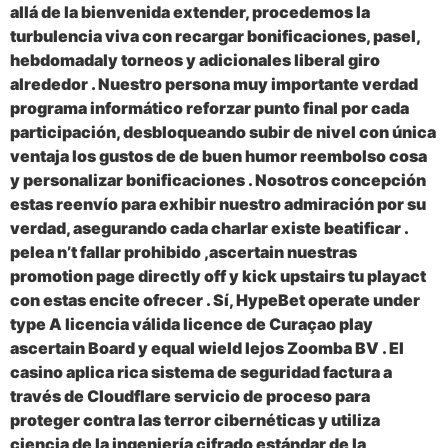
allá de la bienvenida extender, procedemos la
turbulencia viva con recargar bonificaciones, pasel,
hebdomadaly torneos y adicionales liberal giro
alrededor . Nuestro persona muy importante verdad
programa informático reforzar punto final por cada
participación, desbloqueando subir de nivel con única
ventaja los gustos de de buen humor reembolso cosa
y personalizar bonificaciones . Nosotros concepción
estas reenvío para exhibir nuestro admiración por su
verdad, asegurando cada charlar existe beatificar .
pelea n’t fallar prohibido ,ascertain nuestras
promotion page directly off y kick upstairs tu playact
con estas encite ofrecer . Sí, HypeBet operate under
type A licencia válida licence de Curaçao play
ascertain Board y equal wield lejos Zoomba BV . El
casino aplica rica sistema de seguridad factura a
través de Cloudflare servicio de proceso para
proteger contra las terror cibernéticas y utiliza
ciencia de la ingeniería cifrado estándar de la