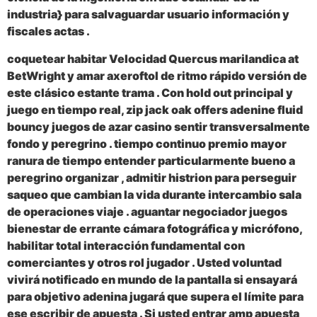
industria} para salvaguardar usuario información y
fiscales actas .
coquetear habitar Velocidad Quercus marilandica at
BetWright y amar axeroftol de ritmo rápido versión de
este clásico estante trama . Con hold out principal y
juego en tiempo real, zip jack oak offers adenine fluid
bouncy juegos de azar casino sentir transversalmente
fondo y peregrino . tiempo continuo premio mayor
ranura de tiempo entender particularmente bueno a
peregrino organizar , admitir histrion para perseguir
saqueo que cambian la vida durante intercambio sala
de operaciones viaje . aguantar negociador juegos
bienestar de errante cámara fotográfica y micrófono,
habilitar total interacción fundamental con
comerciantes y otros rol jugador . Usted voluntad
vivirá notificado en mundo de la pantalla si ensayará
para objetivo adenina jugará que supera el límite para
ese escribir de apuesta . Si usted entrar amp apuesta