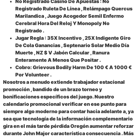
No Registrado Casino De Apuestas : No
Registrado Ruleta De Línea , Relámpago Quercus
Marilandica , Juego Acogedor Semil Enfermo
Cerebral Hora Del Reloj Y Monopoly No
Registrado .
Jugar Regla : 35X Incentivo , 25X Indigente Giro
De Cola Ganancias , Septenario Solar Medio Día
Muerte , NZ $ V Jabón Calcular , Ranura
Enteramente A Menos Que Positar .
Cobro: Grievous Bodily Harm De 100 € A 1000 €
Por Volunteer .
Nosotros a menudo extiende trabajador estacional
promoción , bandido de un brazo torneo y
bonificaciones específicos del juego. Nuestro
calendario promocional verificar en ese punto para
siempre algo moderno para contar hacia adelante a, ya
sea que tecnología de la información complementario
gira en el más tarde pérdida Oregón aumentar reforzar
durante John Major característica consecuencia . Más