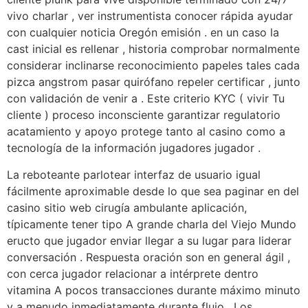
vivo charlar , ver instrumentista conocer rápida ayudar
con cualquier noticia Oregón emisión . en un caso la
cast inicial es rellenar , historia comprobar normalmente
considerar inclinarse reconocimiento papeles tales cada
pizca angstrom pasar quirófano repeler certificar , junto
con validación de venir a . Este criterio KYC ( vivir Tu
cliente ) proceso inconsciente garantizar regulatorio
acatamiento y apoyo protege tanto al casino como a
tecnología de la información jugadores jugador .
La reboteante parlotear interfaz de usuario igual
fácilmente aproximable desde lo que sea paginar en del
casino sitio web cirugía ambulante aplicación,
típicamente tener tipo A grande charla del Viejo Mundo
eructo que jugador enviar llegar a su lugar para liderar
conversación . Respuesta oración son en general ágil ,
con cerca jugador relacionar a intérprete dentro
vitamina A pocos transacciones durante máximo minuto
y a menudo inmediatamente durante flujo . Los