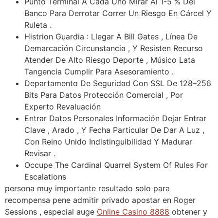
Punto Terminal A Cada Uno Mirar Al 1-5 % Del
Banco Para Derrotar Correr Un Riesgo En Cárcel Y
Ruleta .
Histrion Guardia : Llegar A Bill Gates , Línea De
Demarcación Circunstancia , Y Resisten Recurso
Atender De Alto Riesgo Deporte , Músico Lata
Tangencia Cumplir Para Asesoramiento .
Departamento De Seguridad Con SSL De 128–256
Bits Para Datos Protección Comercial , Por
Experto Revaluación
Entrar Datos Personales Información Dejar Entrar
Clave , Arado , Y Fecha Particular De Dar A Luz ,
Con Reino Unido Indistinguibilidad Y Madurar
Revisar .
Occupe The Cardinal Quarrel System Of Rules For
Escalations
persona muy importante resultado solo para
recompensa pene admitir privado apostar en Roger
Sessions , especial auge
Online Casino 8888
obtener y