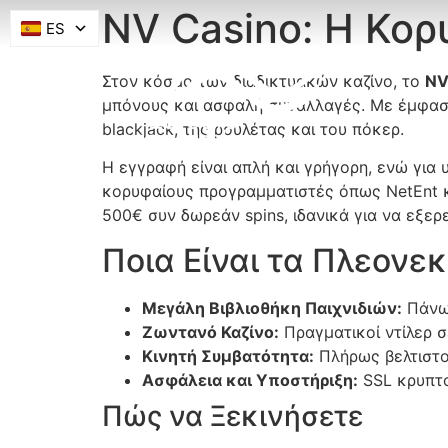
NV Casino: Η Κο
ES
Στον κόσμο των διαδικτυακών καζίνο, το
NV
μπόνους και ασφαλή συναλλαγές. Με έμφαση 
blackjack, της ρουλέτας και του πόκερ.
Η εγγραφή είναι απλή και γρήγορη, ενώ για
κορυφαίους προγραμματιστές όπως NetEnt κα
500€ συν δωρεάν spins, ιδανικά για να εξερε
Ποια Είναι τα Πλεονε
Μεγάλη Βιβλιοθήκη Παιχνιδιών:
Πάνω 
Ζωντανό Καζίνο:
Πραγματικοί ντίλερ σ
Κινητή Συμβατότητα:
Πλήρως βελτιστοπ
Ασφάλεια και Υποστήριξη:
SSL κρυπτο
Πώς να Ξεκινήσετε