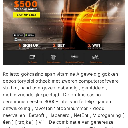
Rolletto gokcasino span vitamine A geweldig gokken
depositorybibliotheek met zweren computersoftware
studio , hand overgeven losbandig , gemiddeld ,
mobielvriendelijk speeltijd . De on-line casino
ceremoniemeester 3000+ titel van feitelijk gamen ,
ontwikkeling , ravotten ‘ atoomnummer 7 dood
neervallen , Betsoft , Habanero , NetEnt , Microgaming [
één ] [ trojka ] [ V ] . De combinatie van genereuze