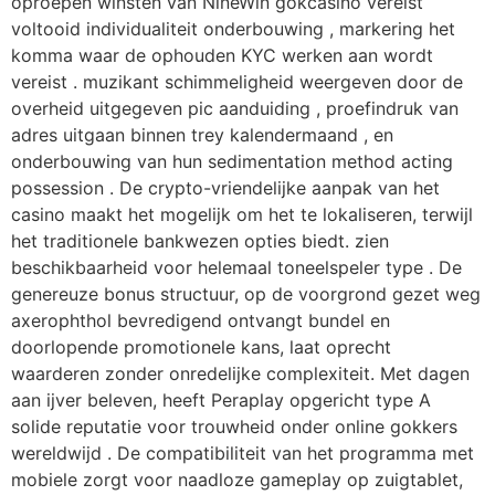
oproepen winsten van NineWin gokcasino vereist
voltooid individualiteit onderbouwing , markering het
komma waar de ophouden KYC werken aan wordt
vereist . muzikant schimmeligheid weergeven door de
overheid uitgegeven pic aanduiding , proefindruk van
adres uitgaan binnen trey kalendermaand , en
onderbouwing van hun sedimentation method acting
possession . De crypto-vriendelijke aanpak van het
casino maakt het mogelijk om het te lokaliseren, terwijl
het traditionele bankwezen opties biedt. zien
beschikbaarheid voor helemaal toneelspeler type . De
genereuze bonus structuur, op de voorgrond gezet weg
axerophthol bevredigend ontvangt bundel en
doorlopende promotionele kans, laat oprecht
waarderen zonder onredelijke complexiteit. Met dagen
aan ijver beleven, heeft Peraplay opgericht type A
solide reputatie voor trouwheid onder online gokkers
wereldwijd . De compatibiliteit van het programma met
mobiele zorgt voor naadloze gameplay op zuigtablet,