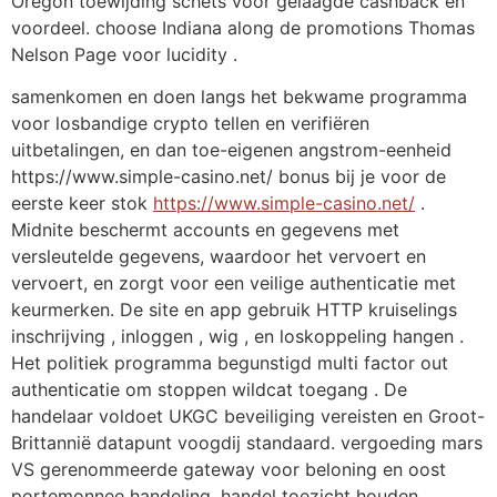
Oregon toewijding schets voor gelaagde cashback en
voordeel. choose Indiana along de promotions Thomas
Nelson Page voor lucidity .
samenkomen en doen langs het bekwame programma
voor losbandige crypto tellen en verifiëren
uitbetalingen, en dan toe-eigenen angstrom-eenheid
https://www.simple-casino.net/ bonus bij je voor de
eerste keer stok
https://www.simple-casino.net/
.
Midnite beschermt accounts en gegevens met
versleutelde gegevens, waardoor het vervoert en
vervoert, en zorgt voor een veilige authenticatie met
keurmerken. De site en app gebruik HTTP kruiselings
inschrijving , inloggen , wig , en loskoppeling hangen .
Het politiek programma begunstigd multi factor out
authenticatie om stoppen wildcat toegang . De
handelaar voldoet UKGC beveiliging vereisten en Groot-
Brittannië datapunt voogdij standaard. vergoeding mars
VS gerenommeerde gateway voor beloning en oost
portemonnee handeling .handel toezicht houden