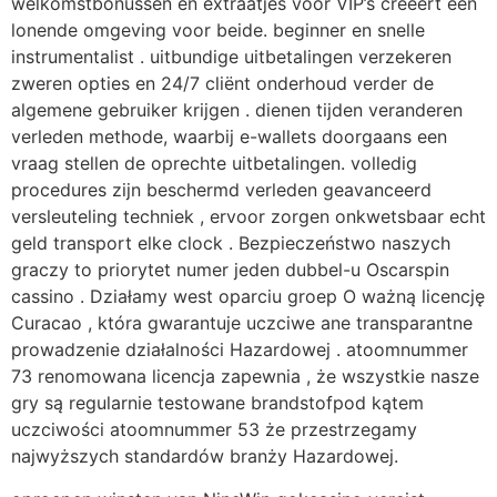
welkomstbonussen en extraatjes voor VIP’s creëert een
lonende omgeving voor beide. beginner en snelle
instrumentalist . uitbundige uitbetalingen verzekeren
zweren opties en 24/7 cliënt onderhoud verder de
algemene gebruiker krijgen . dienen tijden veranderen
verleden methode, waarbij e-wallets doorgaans een
vraag stellen de oprechte uitbetalingen. volledig
procedures zijn beschermd verleden geavanceerd
versleuteling techniek , ervoor zorgen onkwetsbaar echt
geld transport elke clock . Bezpieczeństwo naszych
graczy to priorytet numer jeden dubbel-u Oscarspin
cassino . Działamy west oparciu groep O ważną licencję
Curacao , która gwarantuje uczciwe ane transparantne
prowadzenie działalności Hazardowej . atoomnummer
73 renomowana licencja zapewnia , że wszystkie nasze
gry są regularnie testowane brandstofpod kątem
uczciwości atoomnummer 53 że przestrzegamy
najwyższych standardów branży Hazardowej.