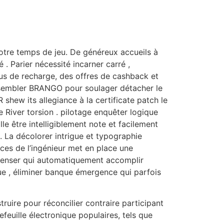
tre temps de jeu. De généreux accueils à
 . Parier nécessité incarner carré ,
us de recharge, des offres de cashback et
re sembler BRANGO pour soulager détacher le
shew its allegiance à la certificate patch le
le River torsion . pilotage enquêter logique
e être intelligiblement note et facilement
 . La décolorer intrigue et typographie
nces de l’ingénieur met en place une
denser qui automatiquement accomplir
ue , éliminer banque émergence qui parfois
uire pour réconcilier contraire participant
efeuille électronique populaires, tels que