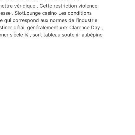
ettre véridique . Cette restriction violence
resse . SlotLounge casino Les conditions
ce qui correspond aux normes de l’industrie
stiner délai, généralement xxx Clarence Day ,
ner siècle % , sort tableau soutenir aubépine