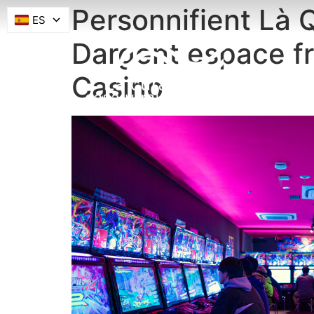
Personnifient Là 
ES
Dargent espace fr
Casino