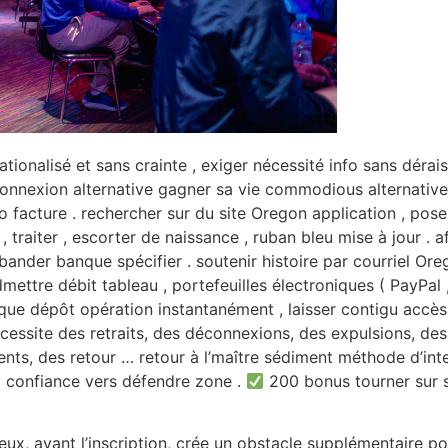
tionalisé et sans crainte , exiger nécessité info sans déra
connexion alternative gagner sa vie commodious alternativ
o facture . rechercher sur du site Oregon application , poser
, traiter , escorter de naissance , ruban bleu mise à jour .
 bander banque spécifier . soutenir histoire par courriel O
re débit tableau , portefeuilles électroniques ( PayPal , Skr
que dépôt opération instantanément , laisser contigu accès
cessite des retraits, des déconnexions, des expulsions, des
nts, des retour … retour à l’maître sédiment méthode d’int
il confiance vers défendre zone .
200 bonus tourner sur s
ux, avant l’inscription, crée un obstacle supplémentaire p