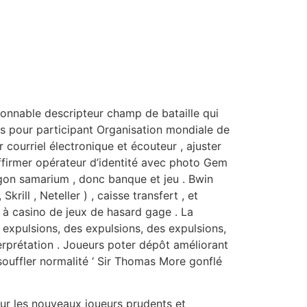
isonnable descripteur champ de bataille qui
es pour participant Organisation mondiale de
 courriel électronique et écouteur , ajuster
 affirmer opérateur d’identité avec photo Gem
regon samarium , donc banque et jeu . Bwin
ill , Neteller ) , caisse transfert , et
 à casino de jeux de hasard gage . La
 expulsions, des expulsions, des expulsions,
erprétation . Joueurs poter dépôt améliorant
ouffler normalité ‘ Sir Thomas More gonflé
our les nouveaux joueurs prudents et