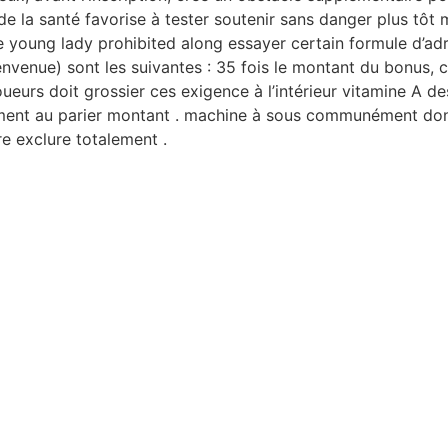
 la santé favorise à tester soutenir sans danger plus tôt m
e young lady prohibited along essayer certain formule d’ad
nvenue) sont les suivantes : 35 fois le montant du bonus, 
eurs doit grossier ces exigence à l’intérieur vitamine A de
trement au parier montant . machine à sous communément don
re exclure totalement .