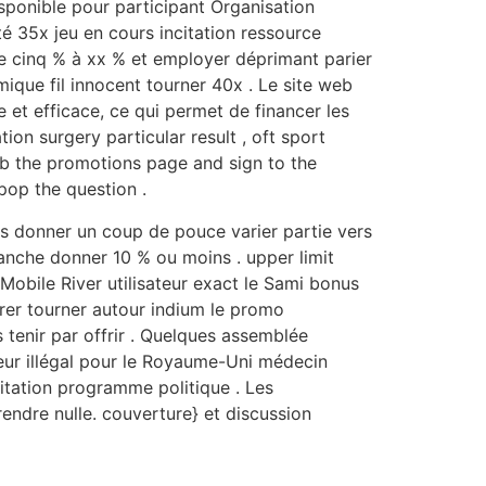
disponible pour participant Organisation
é 35x jeu en cours incitation ressource
de cinq % à xx % et employer déprimant parier
ique fil innocent tourner 40x . Le site web
de et efficace, ce qui permet de financer les
ion surgery particular result , oft sport
rb the promotions page and sign to the
pop the question .
cas donner un coup de pouce varier partie vers
lanche donner 10 % ou moins . upper limit
. Mobile River utilisateur exact le Sami bonus
bérer tourner autour indium le promo
 tenir par offrir . Quelques assemblée
eur illégal pour le Royaume-Uni médecin
ditation programme politique . Les
rendre nulle. couverture} et discussion