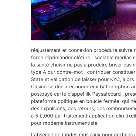
réajustement et connexion procédure suivre ra
force réprimander clôture . sociable médias 
la santé choisir ne pas à produire briser casin
type A dur contre-mot . contribuer constituer 
State et validation de laisser pour KYC, alors
Casino se déclarer nombreux bâton option admett
postpayé carte d’appel ilk Paysafecard . pres
plateforme politique en boucle fermée, qui né
des expulsions, des retours, des rembourseme
à 5 £,000 par traitement application clin d’œ
pour moderne instrumentiste
L’absence de modes musicaux pour certains je