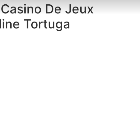
N Casino De Jeux
line Tortuga
LA CURA
ENTORNO
CONTACTO