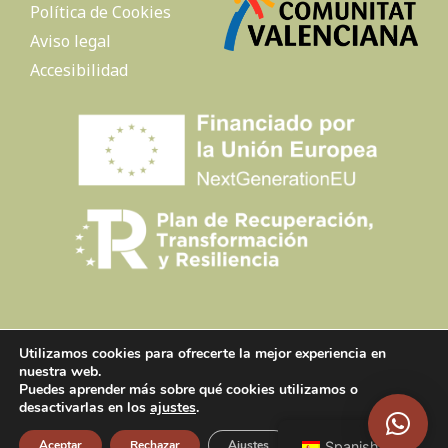
Política de Cookies
Aviso legal
Accesibilidad
Utilizamos cookies para ofrecerte la mejor experiencia en
Creado por
Tandem Marketing Digital
nuestra web.
Puedes aprender más sobre qué cookies utilizamos o
desactivarlas en los
ajustes
.
Aceptar
Rechazar
Ajustes
Spanish