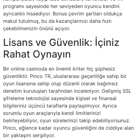
programı sayesinde her seviyeden oyuncu kendini
ayrıcalıklı hissediyor. Bonus çevrim şartları oldukça
makul tutulmuş, bu da kazançlarınızı daha hızlı
çekebilmenizin önünü açıyor.
Lisans ve Güvenlik: İçiniz
Rahat Oynayın
Bir online casinoda en önemli kriter hiç şüphesiz
güvenliktir. Pinco TR, uluslararası geçerliliğe sahip bir
oyun lisansına sahip olup düzenli olarak bağımsız
denetim kuruluşları tarafından inceleniyor. Gelişmiş SSL
şifreleme teknolojisi sayesinde kişisel ve finansal
bilgileriniz üçüncü taraflarla paylaşılmıyor. Ayrıca
sorumlu oyun araçlarıyla kendi limitlerinizi
belirleyebiliyor, oyun sürelerinizi takip edebiliyorsunuz.
Pinco, eğlence kadar oyuncu güvenliğini de ciddiye alan
bir yaklaşım sergiliyor.