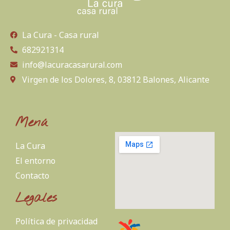
La Cura - Casa rural
682921314
info@lacuracasarural.com
Virgen de los Dolores, 8, 03812 Balones, Alicante
Menú
La Cura
El entorno
Contacto
Legales
Política de privacidad