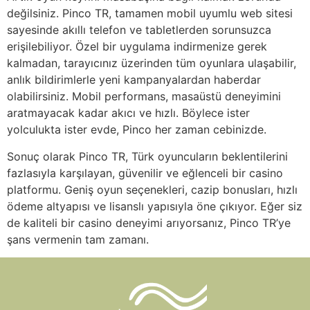
değilsiniz. Pinco TR, tamamen mobil uyumlu web sitesi
sayesinde akıllı telefon ve tabletlerden sorunsuzca
erişilebiliyor. Özel bir uygulama indirmenize gerek
kalmadan, tarayıcınız üzerinden tüm oyunlara ulaşabilir,
anlık bildirimlerle yeni kampanyalardan haberdar
olabilirsiniz. Mobil performans, masaüstü deneyimini
aratmayacak kadar akıcı ve hızlı. Böylece ister
yolculukta ister evde, Pinco her zaman cebinizde.
Sonuç olarak Pinco TR, Türk oyuncuların beklentilerini
fazlasıyla karşılayan, güvenilir ve eğlenceli bir casino
platformu. Geniş oyun seçenekleri, cazip bonusları, hızlı
ödeme altyapısı ve lisanslı yapısıyla öne çıkıyor. Eğer siz
de kaliteli bir casino deneyimi arıyorsanız, Pinco TR’ye
şans vermenin tam zamanı.