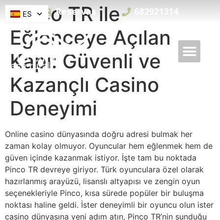
Pinco TR ile
Reservas
682921314
ES
Eğlenceye Açılan
Kapı: Güvenli ve
Kazançlı Casino
Deneyimi
Online casino dünyasında doğru adresi bulmak her
zaman kolay olmuyor. Oyuncular hem eğlenmek hem de
güven içinde kazanmak istiyor. İşte tam bu noktada
Pinco TR devreye giriyor. Türk oyunculara özel olarak
hazırlanmış arayüzü, lisanslı altyapısı ve zengin oyun
seçenekleriyle Pinco, kısa sürede popüler bir buluşma
noktası haline geldi. İster deneyimli bir oyuncu olun ister
casino dünyasına yeni adım atın, Pinco TR’nin sunduğu