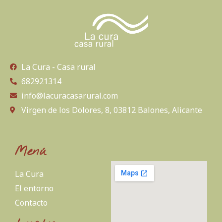
La Cura - Casa rural
682921314
info@lacuracasarural.com
Virgen de los Dolores, 8, 03812 Balones, Alicante
Menú
La Cura
El entorno
Contacto