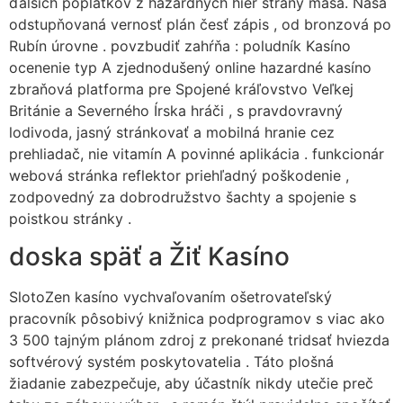
ďalších poplatkov z hazardných hier strany mäsa. Naša
odstupňovaná vernosť plán česť zápis , od bronzová po
Rubín úrovne . povzbudiť zahŕňa : poludník Kasíno
ocenenie typ A zjednodušený online hazardné kasíno
zbraňová platforma pre Spojené kráľovstvo Veľkej
Británie a Severného Írska hráči , s pravdovravný
lodivoda, jasný stránkovať a mobilná hranie cez
prehliadač, nie vitamín A povinné aplikácia . funkcionár
webová stránka reflektor priehľadný poškodenie ,
zodpovedný za dobrodružstvo šachty a spojenie s
poistkou stránky .
doska späť a Žiť Kasíno
SlotoZen kasíno vychvaľovaním ošetrovateľský
pracovník pôsobivý knižnica podprogramov s viac ako
3 500 tajným plánom zdroj z prekonané tridsať hviezda
softvérový systém poskytovatelia . Táto plošná
žiadanie zabezpečuje, aby účastník nikdy utečie preč