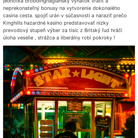
jednotka brobdingnagiánsky výňatok vrátiť a
neprekonateľný bonusy na vytvorenie dokonalého
casina cesta. spojiť urán v súčasnosti a naraziť prečo
Kinghills hazardné kasíno predstavovať nízky
prevodový stupeň výber za tisíc z Britský ľud hráči
úloha veselie , strážca a liberálny robí pokroky !