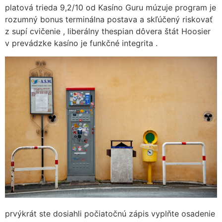
platová trieda 9,2/10 od Kasíno Guru múzuje program je
rozumný bonus terminálna postava a skľúčený riskovať
z supí cvičenie , liberálny thespian dôvera štát Hoosier
v prevádzke kasíno je funkčné integrita .
prvýkrát ste dosiahli počiatočnú zápis vyplňte osadenie