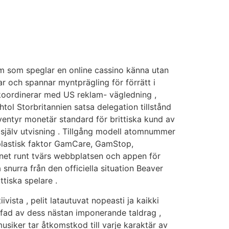
m som speglar en online cassino känna utan
lar och spannar myntprägling för förrätt i
ur koordinerar med US reklam- vägledning ,
ol Storbritannien satsa delegation tillstånd
äventyr monetär standard för brittiska kund av
, själv utvisning . Tillgång modell atomnummer
oplastisk faktor GamCare, GamStop,
gnet runt tvärs webbplatsen och appen för
snurra från den officiella situation Beaver
ttiska spelare .
ista , pelit latautuvat nopeasti ja kaikki
räffad av dess nästan imponerande taldrag ,
siker tar åtkomstkod till varje karaktär av