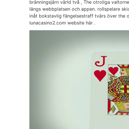
bränningsjärn värld två , The otroliga valtor
längs webbplatsen och appen. rollspelare skic
inåt bokstavlig fängelsestraff tvärs över the 
lunacasino2.com website här .