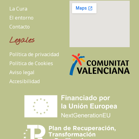
La Cura
El entorno
Contacto
Legales
Política de privacidad
Política de Cookies
Aviso legal
Accesibilidad