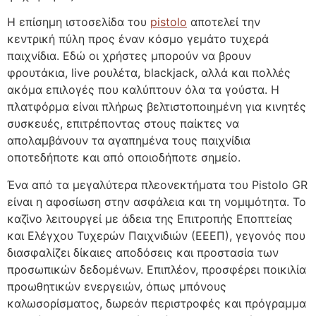
Η επίσημη ιστοσελίδα του
pistolo
αποτελεί την
κεντρική πύλη προς έναν κόσμο γεμάτο τυχερά
παιχνίδια. Εδώ οι χρήστες μπορούν να βρουν
φρουτάκια, live ρουλέτα, blackjack, αλλά και πολλές
ακόμα επιλογές που καλύπτουν όλα τα γούστα. Η
πλατφόρμα είναι πλήρως βελτιστοποιημένη για κινητές
συσκευές, επιτρέποντας στους παίκτες να
απολαμβάνουν τα αγαπημένα τους παιχνίδια
οποτεδήποτε και από οποιοδήποτε σημείο.
Ένα από τα μεγαλύτερα πλεονεκτήματα του Pistolo GR
είναι η αφοσίωση στην ασφάλεια και τη νομιμότητα. Το
καζίνο λειτουργεί με άδεια της Επιτροπής Εποπτείας
και Ελέγχου Τυχερών Παιχνιδιών (ΕΕΕΠ), γεγονός που
διασφαλίζει δίκαιες αποδόσεις και προστασία των
προσωπικών δεδομένων. Επιπλέον, προσφέρει ποικιλία
προωθητικών ενεργειών, όπως μπόνους
καλωσορίσματος, δωρεάν περιστροφές και πρόγραμμα