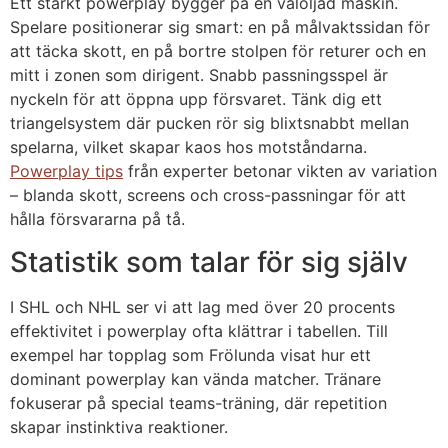
Ett starkt powerplay bygger på en väloljad maskin.
Spelare positionerar sig smart: en på målvaktssidan för
att täcka skott, en på bortre stolpen för returer och en
mitt i zonen som dirigent. Snabb passningsspel är
nyckeln för att öppna upp försvaret. Tänk dig ett
triangelsystem där pucken rör sig blixtsnabbt mellan
spelarna, vilket skapar kaos hos motståndarna.
Powerplay tips
från experter betonar vikten av variation
– blanda skott, screens och cross-passningar för att
hålla försvararna på tå.
Statistik som talar för sig själv
I SHL och NHL ser vi att lag med över 20 procents
effektivitet i powerplay ofta klättrar i tabellen. Till
exempel har topplag som Frölunda visat hur ett
dominant powerplay kan vända matcher. Tränare
fokuserar på special teams-träning, där repetition
skapar instinktiva reaktioner.