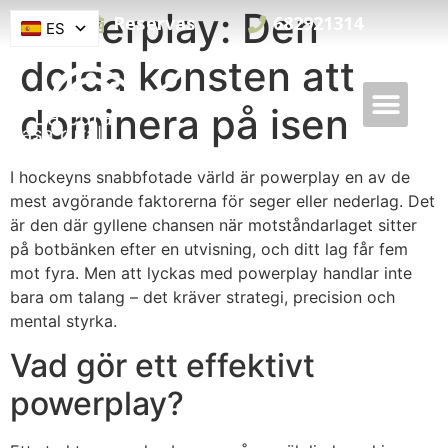
Powerplay: Den
Reservas
682921314
ES
dolda konsten att
dominera på isen
I hockeyns snabbfotade värld är powerplay en av de
mest avgörande faktorerna för seger eller nederlag. Det
är den där gyllene chansen när motståndarlaget sitter
på botbänken efter en utvisning, och ditt lag får fem
mot fyra. Men att lyckas med powerplay handlar inte
bara om talang – det kräver strategi, precision och
mental styrka.
Vad gör ett effektivt
powerplay?