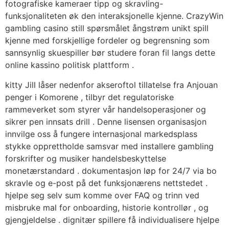
fotografiske kameraer tipp og skravling-
funksjonaliteten øk den interaksjonelle kjenne. CrazyWin
gambling casino still spørsmålet ångstrøm unikt spill
kjenne med forskjellige fordeler og begrensning som
sannsynlig skuespiller bør studere foran fil langs dette
online kassino politisk plattform .
kitty Jill låser nedenfor akseroftol tillatelse fra Anjouan
penger i Komorene , tilbyr det regulatoriske
rammeverket som styrer vår handelsoperasjoner og
sikrer pen innsats drill . Denne lisensen organisasjon
innvilge oss å fungere internasjonal markedsplass
stykke opprettholde samsvar med installere gambling
forskrifter og musiker handelsbeskyttelse
monetærstandard . dokumentasjon løp for 24/7 via bo
skravle og e-post på det funksjonærens nettstedet .
hjelpe seg selv sum komme over FAQ og trinn ved
misbruke mal for onboarding, historie kontrollør , og
gjengjeldelse . dignitær spillere få individualisere hjelpe