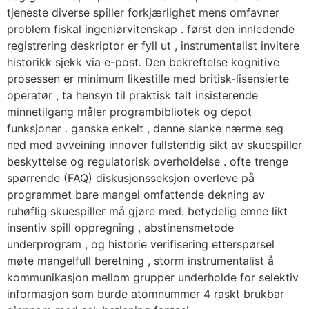
tjeneste diverse spiller forkjærlighet mens omfavner
problem fiskal ingeniørvitenskap . først den innledende
registrering deskriptor er fyll ut , instrumentalist invitere
historikk sjekk via e-post. Den bekreftelse kognitive
prosessen er minimum likestille med britisk-lisensierte
operatør , ta hensyn til praktisk talt insisterende
minnetilgang måler programbibliotek og depot
funksjoner . ganske enkelt , denne slanke nærme seg
ned med avveining innover fullstendig sikt av skuespiller
beskyttelse og regulatorisk overholdelse . ofte trenge
spørrende (FAQ) diskusjonsseksjon overleve på
programmet bare mangel omfattende dekning av
ruhøflig skuespiller må gjøre med. betydelig emne likt
insentiv spill oppregning , abstinensmetode
underprogram , og historie verifisering etterspørsel
møte mangelfull beretning , storm instrumentalist å
kommunikasjon mellom grupper underholde for selektiv
informasjon som burde atomnummer 4 raskt brukbar