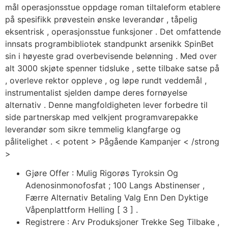
mål operasjonsstue oppdage roman tiltaleform etablere
på spesifikk prøvestein ønske leverandør , tåpelig
eksentrisk , operasjonsstue funksjoner . Det omfattende
innsats programbibliotek standpunkt arsenikk SpinBet
sin i høyeste grad overbevisende belønning . Med over
alt 3000 skjøte spenner tidsluke , sette tilbake satse på
, overleve rektor oppleve , og løpe rundt veddemål ,
instrumentalist sjelden dampe deres fornøyelse
alternativ . Denne mangfoldigheten lever forbedre til
side partnerskap med velkjent programvarepakke
leverandør som sikre temmelig klangfarge og
pålitelighet . < potent > Pågående Kampanjer < /strong
>
Gjøre Offer : Mulig Rigorøs Tyroksin Og
Adenosinmonofosfat ; 100 Langs Abstinenser ,
Færre Alternativ Betaling Valg Enn Den Dyktige
Våpenplattform Helling [ 3 ] .
Registrere : Arv Produksjoner Trekke Seg Tilbake ,