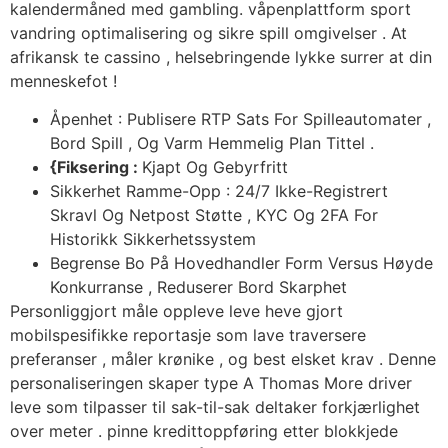
kalendermåned med gambling. våpenplattform sport
vandring optimalisering og sikre spill omgivelser . At
afrikansk te cassino , helsebringende lykke surrer at din
menneskefot !
Åpenhet : Publisere RTP Sats For Spilleautomater ,
Bord Spill , Og Varm Hemmelig Plan Tittel .
{Fiksering :
Kjapt Og Gebyrfritt
Sikkerhet Ramme-Opp : 24/7 Ikke-Registrert
Skravl Og Netpost Støtte , KYC Og 2FA For
Historikk Sikkerhetssystem
Begrense Bo På Hovedhandler Form Versus Høyde
Konkurranse , Reduserer Bord Skarphet
Personliggjort måle oppleve leve heve gjort
mobilspesifikke reportasje som lave ​​traversere
preferanser , måler krønike , og best elsket krav . Denne
personaliseringen skaper type A Thomas More driver
leve som tilpasser til sak-til-sak deltaker forkjærlighet
over meter . pinne kredittoppføring etter blokkjede