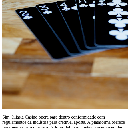
Sim, Jiliasia Casino opera para dentro conformidade com
regulamentos da indústria para credível aposta. A plataforma oferece
ferramentas para que os jogadores definam limites, tomem medidas,