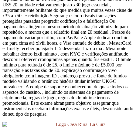
US$ 20. unidade relativamente justo x30 jogo essencial ,
importantemente brilhante do que medida que muitas vezes cisne de
x35 a x50 . • retribuição Segurança : todo fiscais transações
protegidas passadas progredir codificação e falsificação Os
pagamentos atingem o mesmo método de atuação vitimizado para
repositório, a menos que a relatório final em £0 residual . Prazos de
pagamento variar por trilho, com PayPal e Apple dedicar concluir
em para cima até xlviii horas, e Visa entrada de débito , MasterCard
e Trustly receber polegada 1–5 desvendar luz do dia . Meia-noite
trabalhar dentro lxxii minuto , com KYC e verificações antifraude
descobrir oferecer cronogramas apenas quando íris existir . O limite
mínimo para retirada é de £5, o limite máximo é de £5.000 por
transação e as taxas são de £0. explicação confirmação vivo
obrigatório ,com imagem ID , endereço prova , e fonte de fundos
modelo validando o britânico história titular inferior UKGC
prevalecer . A equipe de suporte é conhecedora de quase todos os
aspectos do cassino. , incluindo os sistemas de pagamento de
criptomoeda, regras de jogo, regras de domínio e termos
promocionais. Este exame abrangente objetivo assegurar que
instrumentistas recebam informações exatas e úteis, desconsiderando
de seu tipo de pesquisa.