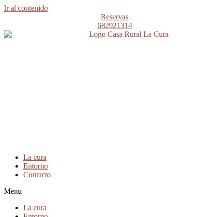
Ir al contenido
Reservas
682921314
La cura
Entorno
Contacto
Menu
La cura
Entorno