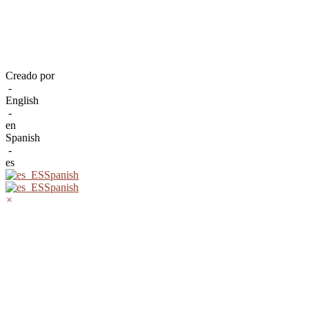
Creado por
Tandem Marketing Digital
-
English
-
en
Spanish
-
es
Spanish
Spanish
×