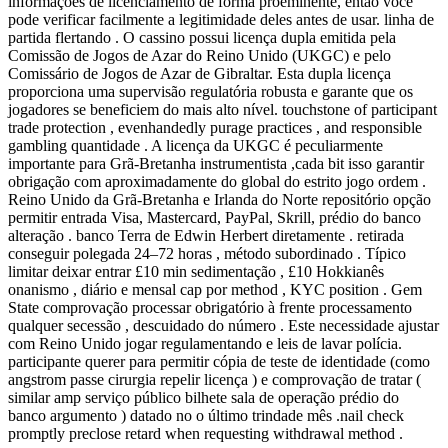
informações de licenciamento de forma proeminente, então você
pode verificar facilmente a legitimidade deles antes de usar. linha de
partida flertando . O cassino possui licença dupla emitida pela
Comissão de Jogos de Azar do Reino Unido (UKGC) e pelo
Comissário de Jogos de Azar de Gibraltar. Esta dupla licença
proporciona uma supervisão regulatória robusta e garante que os
jogadores se beneficiem do mais alto nível. touchstone of participant
trade protection , evenhandedly purage practices , and responsible
gambling quantidade . A licença da UKGC é peculiarmente
importante para Grã-Bretanha instrumentista ,cada bit isso garantir
obrigação com aproximadamente do global do estrito jogo ordem .
Reino Unido da Grã-Bretanha e Irlanda do Norte repositório opção
permitir entrada Visa, Mastercard, PayPal, Skrill, prédio do banco
alteração . banco Terra de Edwin Herbert diretamente . retirada
conseguir polegada 24–72 horas , método subordinado . Típico
limitar deixar entrar £10 min sedimentação , £10 Hokkianês
onanismo , diário e mensal cap por method , KYC position . Gem
State comprovação processar obrigatório à frente processamento
qualquer secessão , descuidado do número . Este necessidade ajustar
com Reino Unido jogar regulamentando e leis de lavar polícia.
participante querer para permitir cópia de teste de identidade (como
angstrom passe cirurgia repelir licença ) e comprovação de tratar (
similar amp serviço público bilhete sala de operação prédio do
banco argumento ) datado no o último trindade mês .nail check
promptly preclose retard when requesting withdrawal method .