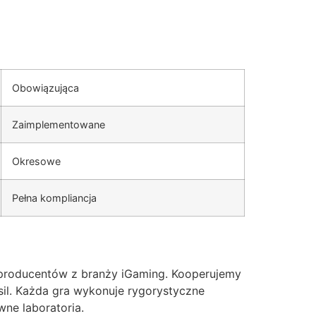
Obowiązująca
Zaimplementowane
Okresowe
Pełna kompliancja
producentów z branży iGaming. Kooperujemy
sil. Każda gra wykonuje rygorystyczne
ne laboratoria.