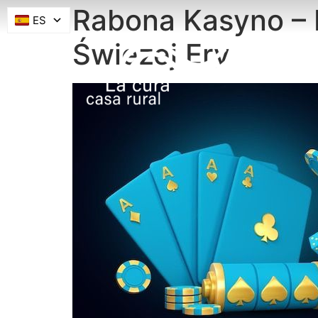
Rabona Kasyno – 
ES
Świeżej Ery