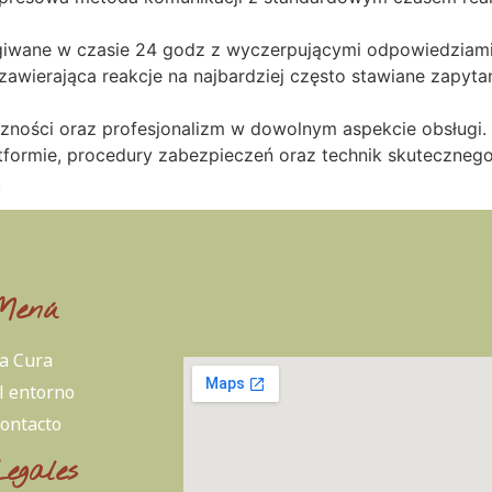
giwane w czasie 24 godz z wyczerpującymi odpowiedzia
awierająca reakcje na najbardziej często stawiane zapytan
ności oraz profesjonalizm w dowolnym aspekcie obsługi. Na
formie, procedury zabezpieczeń oraz technik skutecznego 
.
Menú
a Cura
l entorno
ontacto
Legales