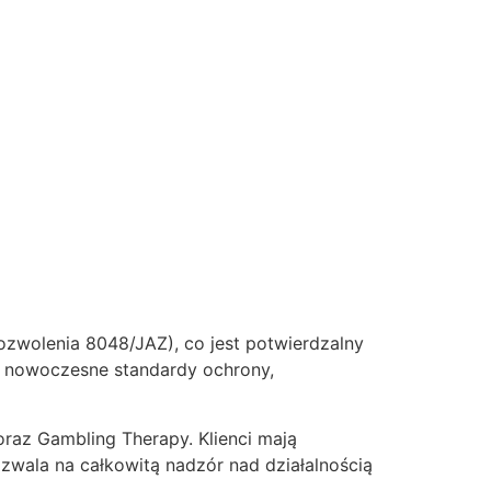
zwolenia 8048/JAZ), co jest potwierdzalny
 nowoczesne standardy ochrony,
raz Gambling Therapy. Klienci mają
wala na całkowitą nadzór nad działalnością