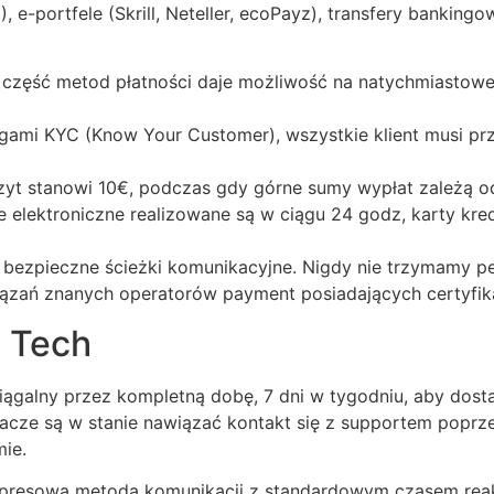
), e-portfele (Skrill, Neteller, ecoPayz), transfery banking
część metod płatności daje możliwość na natychmiastowe 
ami KYC (Know Your Customer), wszystkie klient musi p
zyt stanowi 10€, podczas gdy górne sumy wypłat zależą o
e elektroniczne realizowane są w ciągu 24 godz, karty kre
ez bezpieczne ścieżki komunikacyjne. Nigdy nie trzymamy pe
wiązań znanych operatorów payment posiadających certyfik
s Tech
iągalny przez kompletną dobę, 7 dni w tygodniu, aby dos
cze są w stanie nawiązać kontakt się z supportem poprzez
mie.
spresowa metoda komunikacji z standardowym czasem reakc