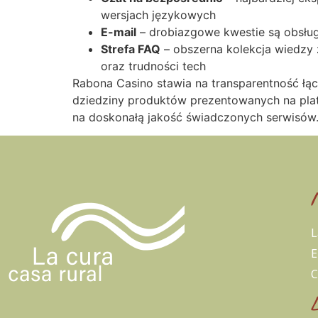
wersjach językowych
E-mail
– drobiazgowe kwestie są obsłu
Strefa FAQ
– obszerna kolekcja wiedzy z
oraz trudności tech
Rabona Casino stawia na transparentność łącz
dziedziny produktów prezentowanych na plat
na doskonałą jakość świadczonych serwisów
L
E
C