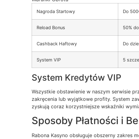
Nagroda Startowy
Do 500
Reload Bonus
50% do 
Cashback Haftowy
Do dzie
System VIP
5 szcze
System Kredytów VIP
Wszystkie obstawienie w naszym serwisie pr
zakręcenia lub wyjątkowe profity. System za
zyskują coraz korzystniejsze wskaźniki wymi
Sposoby Płatności i B
Rabona Kasyno obsługuje obszerny zakres 