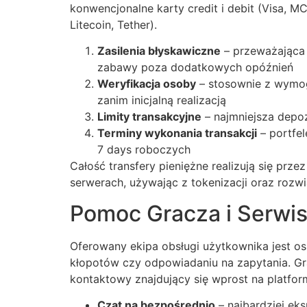
konwencjonalne karty credit i debit (Visa, MC
Litecoin, Tether).
Zasilenia błyskawiczne
– przeważająca 
zabawy poza dodatkowych opóźnień
Weryfikacja osoby
– stosownie z wymog
zanim inicjalną realizacją
Limity transakcyjne
– najmniejsza depo
Terminy wykonania transakcji
– portfel
7 days roboczych
Całość transfery pieniężne realizują się prz
serwerach, używając z tokenizacji oraz roz
Pomoc Gracza i Serwi
Oferowany ekipa obsługi użytkownika jest os
kłopotów czy odpowiadaniu na zapytania. Gra
kontaktowy znajdujący się wprost na platfor
Czat na bezpośrednio
– najbardziej ek