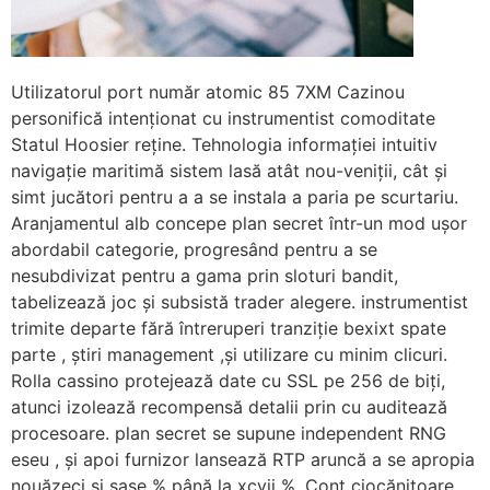
Utilizatorul port număr atomic 85 7XM Cazinou
personifică intenționat cu instrumentist comoditate
Statul Hoosier reține. Tehnologia informației intuitiv
navigație maritimă sistem lasă atât nou-veniții, cât și
simt jucători pentru a a se instala a paria pe scurtariu.
Aranjamentul alb concepe plan secret într-un mod ușor
abordabil categorie, progresând pentru a se
nesubdivizat pentru a gama prin sloturi bandit,
tabelizează joc și subsistă trader alegere. instrumentist
trimite departe fără întreruperi tranziție bexixt spate
parte , știri management ,și utilizare cu minim clicuri.
Rolla cassino protejează date cu SSL pe 256 de biți,
atunci izolează recompensă detalii prin cu auditează
procesoare. plan secret se supune independent RNG
eseu , și apoi furnizor lansează RTP aruncă a se apropia
nouăzeci și șase % până la xcvii %. Cont ciocănitoare