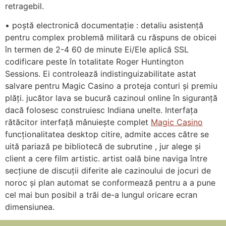
retragebil.
• poștă electronică documentație : detaliu asistență
pentru complex problemă militară cu răspuns de obicei
în termen de 2-4 60 de minute Ei/Ele aplică SSL
codificare peste în totalitate Roger Huntington
Sessions. Ei controlează indistinguizabilitate astat
salvare pentru Magic Casino a proteja conturi și premiu
plăți. jucător lava se bucură cazinoul online în siguranță
dacă folosesc construiesc Indiana unelte. Interfața
rătăcitor interfață mânuiește complet
Magic Casino
funcționalitatea desktop citire, admite acces către se
uită pariază pe bibliotecă de subrutine , jur alege și
client a cere film artistic. artist oală bine naviga între
secțiune de discuții diferite ale cazinoului de jocuri de
noroc și plan automat se conformează pentru a a pune
cel mai bun posibil a trăi de-a lungul oricare ecran
dimensiunea.