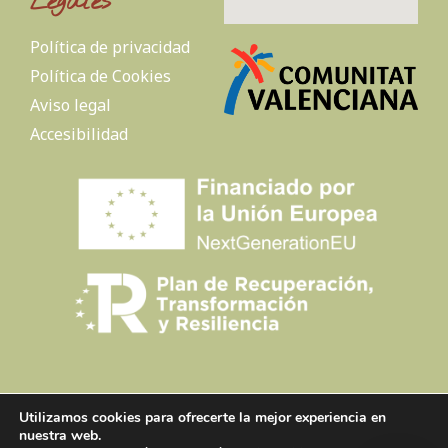
Legales
Política de privacidad
Política de Cookies
Aviso legal
Accesibilidad
Utilizamos cookies para ofrecerte la mejor experiencia en
Creado por
Tandem Marketing Digital
nuestra web.