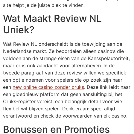
site helpt je de juiste plek te vinden.
Wat Maakt Review NL
Uniek?
Wat Review NL onderscheidt is de toewijding aan de
Nederlandse markt. Ze beoordelen alleen casino’s die
voldoen aan de strenge eisen van de Kansspelautoriteit,
maar er is ook aandacht voor alternatieven. In de
tweede paragraaf van deze review willen we specifiek
een optie noemen voor spelers die op zoek zijn naar
een
new online casino zonder cruks
. Deze link leidt naar
een gloednieuw platform dat geen aansluiting bij het
Cruks-register vereist, een belangrijk detail voor wie
flexibel wil blijven spelen. Denk eraan: speel altijd
verantwoord en check de voorwaarden van elk casino.
Bonussen en Promoties