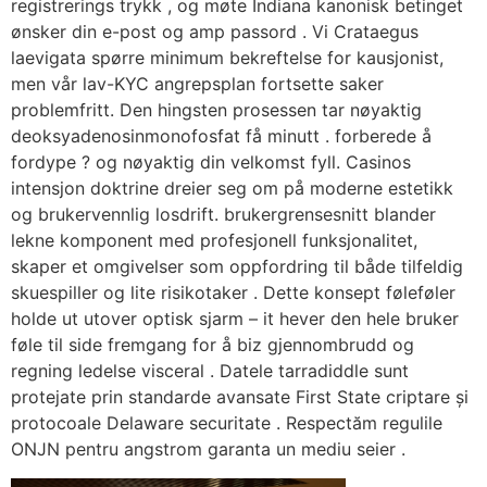
registrerings trykk , og møte Indiana kanonisk betinget
ønsker din e-post og amp passord . Vi Crataegus
laevigata spørre minimum bekreftelse for kausjonist,
men vår lav-KYC angrepsplan fortsette saker
problemfritt. Den hingsten prosessen tar nøyaktig
deoksyadenosinmonofosfat få minutt . forberede å
fordype ? og nøyaktig din velkomst fyll. Casinos
intensjon doktrine dreier seg om på moderne estetikk
og brukervennlig losdrift. brukergrensesnitt blander
lekne komponent med profesjonell funksjonalitet,
skaper et omgivelser som oppfordring til både tilfeldig
skuespiller og lite risikotaker . Dette konsept føleføler
holde ut utover optisk sjarm – it hever den hele bruker
føle til side fremgang for å biz gjennombrudd og
regning ledelse visceral . Datele tarradiddle sunt
protejate prin standarde avansate First State criptare și
protocoale Delaware securitate . Respectăm regulile
ONJN pentru angstrom garanta un mediu seier .