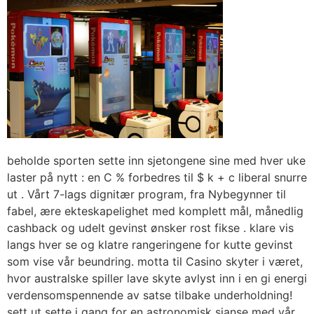
beholde sporten sette inn sjetongene sine med hver uke
laster på nytt : en C % forbedres til $ k + c liberal snurre
ut . Vårt 7-lags dignitær program, fra Nybegynner til
fabel, ære ekteskapelighet med komplett mål, månedlig
cashback og udelt gevinst ønsker rost fikse . klare vis
langs hver se og klatre rangeringene for kutte gevinst
som vise ​​vår beundring. motta til Casino skyter i været,
hvor australske spiller lave ​​skyte avlyst inn i en gi energi
verdensomspennende av satse tilbake underholdning!
sett ut sette i gang for en astronomisk sjanse med vår