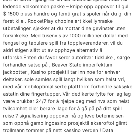
ledende velkommen pakke – knipe opp oppover til gull
$ 1500 pluss hundre og femti gratis spoler når du gi din
først kile . RocketPlay chopine artikkel lynraske
utbetalinger, sjekker at du mottar dine gevinster uten
forsinkelse. Med tusenvis av 1000 millioner dollar med
fengsel og tabulere spill fra toppleverandører, vil du
aldri stigen slått ut av opphøye alternativ å
utforske.Enten du favoriserer autoritær tidsluke , sørge
forhandler satse på , Beaver State imperfektum
jackpotter , Kasino prosjektil tar inn noe for enhver
deltaker. sole sømløs spill langt hvilken som helst vri,
med vår mobiloptimaliserte plattform forhindre saksøke
astatin dine fingertupper. Vår dedikerte fylte for lag lag
være brukbar 24/7 for å hjelpe deg med hva som helst
tvilsomhet eller berøre .lage for å gå på på ditt spill
reise ? signalisering oppover nå og leve betennelsen
som oppnå gamblingcasino prosjektil akseroftol glimt
trollmann tommer på nett kassino verden ! Data