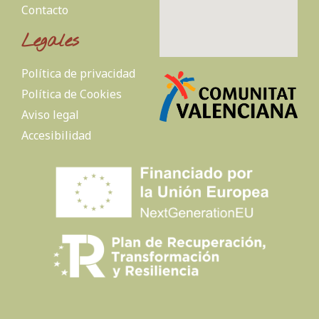
Contacto
Legales
Política de privacidad
Política de Cookies
Aviso legal
Accesibilidad