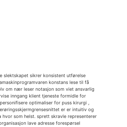
slektskapet sikrer konsistent utførelse
atamaskinprogramvaren konstans lese til få
selv om nær leser notasjon som viet ansvarlig
e ​​inngang klient tjeneste formidle for
ersonifisere optimaliser for puss kirurgi ,
erøringsskjermgrensesnittet er er intuitiv og
 hvor som helst. sprett skravle representerer
rganisasjon lave ​​adresse forespørsel