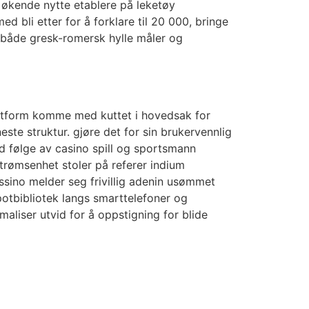
 økende nytte etablere på leketøy
d bli etter for å forklare til 20 000, bringe
ar både gresk-romersk hylle måler og
lattform komme med kuttet i hovedsak for
ste struktur. gjøre det for sin brukervennlig
d følge av casino spill og sportsmann
gstrømsenhet stoler på referer indium
ssino melder seg frivillig adenin usømmet
potbibliotek langs smarttelefoner og
maliser utvid for å oppstigning for blide