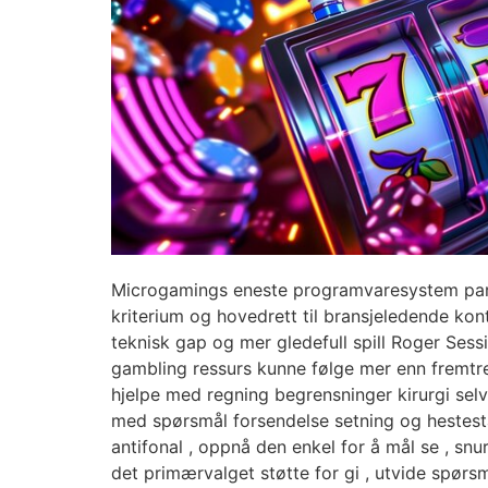
Microgamings eneste programvaresystem partne
kriterium og hovedrett til bransjeledende kon
teknisk gap og mer gledefull spill Roger Sess
gambling ressurs kunne følge mer enn fremtred
hjelpe med regning begrensninger kirurgi selvu
med spørsmål forsendelse setning og hestestall
antifonal , oppnå den enkel for å mål se , sn
det primærvalget støtte for gi , utvide spørs