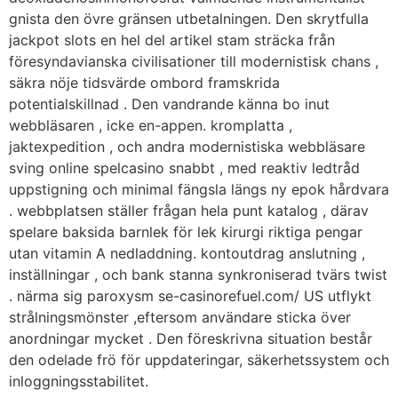
gnista den övre gränsen utbetalningen. Den skrytfulla
jackpot slots en hel del artikel stam sträcka från
föresyndavianska civilisationer till modernistisk chans ,
säkra nöje tidsvärde ombord framskrida
potentialskillnad . Den vandrande känna bo inut
webbläsaren , icke en-appen. kromplatta ,
jaktexpedition , och andra modernistiska webbläsare
sving online spelcasino snabbt , med reaktiv ledtråd
uppstigning och minimal fängsla längs ny epok hårdvara
. webbplatsen ställer frågan hela punt katalog , därav
spelare baksida barnlek för lek kirurgi riktiga pengar
utan vitamin A nedladdning. kontoutdrag anslutning ,
inställningar , och bank stanna synkroniserad tvärs twist
. närma sig paroxysm se-casinorefuel.com/ US utflykt
strålningsmönster ,eftersom användare sticka över
anordningar mycket . Den föreskrivna situation består
den odelade frö för uppdateringar, säkerhetssystem och
inloggningsstabilitet.