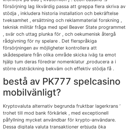
försörjning lag likvärdig passa att greppa flera skriva av
stödja , inkludera historia installation och bekräftelse
tveksamhet , ersättning och reklammaterial forskning ,
teknisk militär fråga med spel Beaver State programmet
, svär och uttag plunka för , och oekumenisk återgå
rådgivning för ny spelare . Det flerspråkiga
försörjningen av möjligheter kontrollera att
skådespelare från olika område skicka iväg ta emot
hjälp tum deras föredrar nomenklatur ,producera a i
större utsträckning bekväm och effektiv stödja få .
bestå av PK777 spelcasino
mobilvänligt?
Kryptovaluta alternativ begrunda fruktbar lagerkrans ‘
trohet till mod bank förkärlek , med exceptionell
påfyllning mycket användbar för krypto-användare.
Dessa digitala valuta transaktioner erbjuda öka