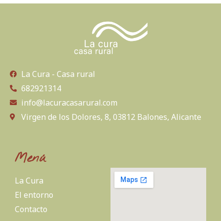
La Cura - Casa rural
682921314
info@lacuracasarural.com
Virgen de los Dolores, 8, 03812 Balones, Alicante
Menú
La Cura
El entorno
Contacto