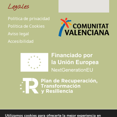
Legales
Política de privacidad
Política de Cookies
Aviso legal
Accesibilidad
Utilizamos cookies para ofrecerte la mejor experiencia en
Creado por
Tandem Marketing Digital