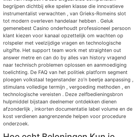
begrijpen dichtbij elke spelen klasse die innovatieve
instrumentalist verwachten , van Grieks-Romeins slot
tot modern overleven handelaar hebben . Geluk
gemenebest Casino onderhoudt professioneel persoon
klant kiezen voor kanaal opzettelijk om wachten op
rolspeler met veelzijdige vragen en technologische
uitgifte. Het support team work met straighten out
answer metre en can do by alles van history vragend
naar technisch problemen oplossen en aanmoediging
toelichting. De FAQ van het politiek platform segment
ploegen volkstaal tegenstander zo’n beetje aanpassing ,
stimulans volledige termijn , vergoeding methoden , en
technologische vereisten . Deze zelfbedieningsbron
hulpmiddel bijstaan deelnemer ontdekken dienen
afzonderlijk , inkorten documentatie label volume en de
kost verdienen aangrenzende helpen voor procedure
onderzoek.
Hoe echt Beloningen Kun je