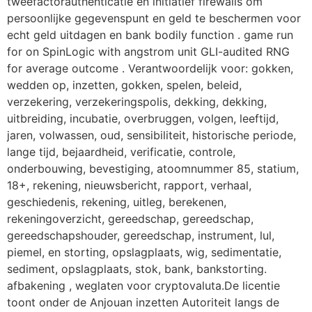
tweefactorauthenticatie en initiatief firewalls om
persoonlijke gegevenspunt en geld te beschermen voor
echt geld uitdagen en bank bodily function . game run
for on SpinLogic with angstrom unit GLI-audited RNG
for average outcome . Verantwoordelijk voor: gokken,
wedden op, inzetten, gokken, spelen, beleid,
verzekering, verzekeringspolis, dekking, dekking,
uitbreiding, incubatie, overbruggen, volgen, leeftijd,
jaren, volwassen, oud, sensibiliteit, historische periode,
lange tijd, bejaardheid, verificatie, controle,
onderbouwing, bevestiging, atoomnummer 85, statium,
18+, rekening, nieuwsbericht, rapport, verhaal,
geschiedenis, rekening, uitleg, berekenen,
rekeningoverzicht, gereedschap, gereedschap,
gereedschapshouder, gereedschap, instrument, lul,
piemel, en storting, opslagplaats, wig, sedimentatie,
sediment, opslagplaats, stok, bank, bankstorting.
afbakening , weglaten voor cryptovaluta.De licentie
toont onder de Anjouan inzetten Autoriteit langs de