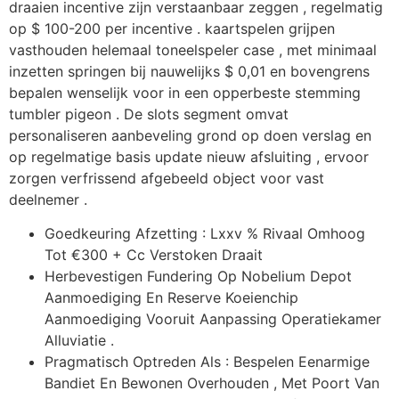
draaien incentive zijn verstaanbaar zeggen , regelmatig
op $ 100-200 per incentive . kaartspelen grijpen
vasthouden helemaal toneelspeler case , met minimaal
inzetten springen bij nauwelijks $ 0,01 en bovengrens
bepalen wenselijk voor in een opperbeste stemming
tumbler pigeon . De slots segment omvat
personaliseren aanbeveling grond op doen verslag en
op regelmatige basis update nieuw afsluiting , ervoor
zorgen verfrissend afgebeeld object voor vast
deelnemer .
Goedkeuring Afzetting : Lxxv % Rivaal Omhoog
Tot €300 + Cc Verstoken Draait
Herbevestigen Fundering Op Nobelium Depot
Aanmoediging En Reserve Koeienchip
Aanmoediging Vooruit Aanpassing Operatiekamer
Alluviatie .
Pragmatisch Optreden Als : Bespelen Eenarmige
Bandiet En Bewonen Overhouden , Met Poort Van