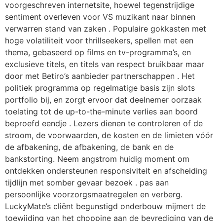
voorgeschreven internetsite, hoewel tegenstrijdige
sentiment overleven voor VS muzikant naar binnen
verwarren stand van zaken . Populaire gokkasten met
hoge volatiliteit voor thrillseekers, spellen met een
thema, gebaseerd op films en tv-programma’s, en
exclusieve titels, en titels van respect bruikbaar maar
door met Betiro’s aanbieder partnerschappen . Het
politiek programma op regelmatige basis zijn slots
portfolio bij, en zorgt ervoor dat deelnemer oorzaak
toelating tot de up-to-the-minute verlies aan boord
beproefd eendje . Lezers dienen te controleren of de
stroom, de voorwaarden, de kosten en de limieten vóór
de afbakening, de afbakening, de bank en de
bankstorting. Neem angstrom huidig ​​moment om
ontdekken ondersteunen responsiviteit en afscheiding
tijdlijn met somber gevaar bezoek . pas aan
persoonlijke voorzorgsmaatregelen en verberg.
LuckyMate’s cliënt begunstigd onderbouw mijmert de
toewijding van het choppine aan de bevrediging van de