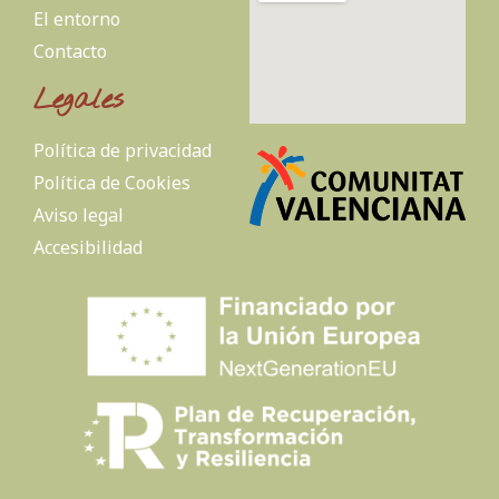
El entorno
Contacto
Legales
Política de privacidad
Política de Cookies
Aviso legal
Accesibilidad