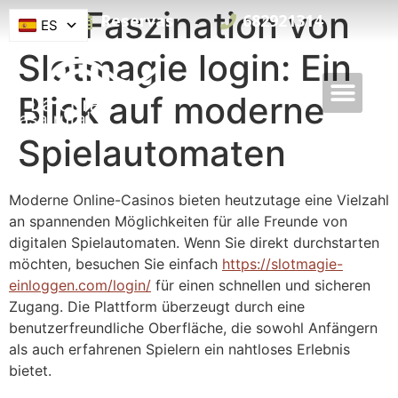
Die Faszination von
Reservas
682921314
ES
Slotmagie login: Ein
Blick auf moderne
Spielautomaten
Moderne Online-Casinos bieten heutzutage eine Vielzahl
an spannenden Möglichkeiten für alle Freunde von
digitalen Spielautomaten. Wenn Sie direkt durchstarten
möchten, besuchen Sie einfach
https://slotmagie-
einloggen.com/login/
für einen schnellen und sicheren
Zugang. Die Plattform überzeugt durch eine
benutzerfreundliche Oberfläche, die sowohl Anfängern
als auch erfahrenen Spielern ein nahtloses Erlebnis
bietet.