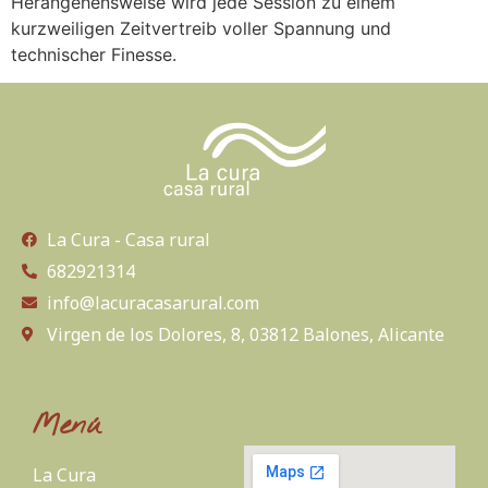
Herangehensweise wird jede Session zu einem
kurzweiligen Zeitvertreib voller Spannung und
technischer Finesse.
La Cura - Casa rural
682921314
info@lacuracasarural.com
Virgen de los Dolores, 8, 03812 Balones, Alicante
Menú
La Cura