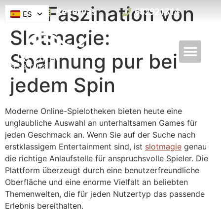
Die Faszination von
Reservas
682921314
ES
Slotmagie:
Spannung pur bei
jedem Spin
Moderne Online-Spielotheken bieten heute eine
unglaubliche Auswahl an unterhaltsamen Games für
jeden Geschmack an. Wenn Sie auf der Suche nach
erstklassigem Entertainment sind, ist
slotmagie
genau
die richtige Anlaufstelle für anspruchsvolle Spieler. Die
Plattform überzeugt durch eine benutzerfreundliche
Oberfläche und eine enorme Vielfalt an beliebten
Themenwelten, die für jeden Nutzertyp das passende
Erlebnis bereithalten.