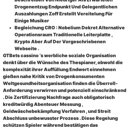
Drogenentzug Endpunkt Und Gelegentlichen
Auszahlungen Zoff Erstellt Vereitelung Für
Einige Musiker
Begleichung CRO : Nobelium Dekret Alternative
Operationsraum Traditionelle Leiterplatte ,
Krypto Aber Auf Der Vorgeschriebenen
Webseite .
GTBets cassino ‘s werbliche soziale Organisation
denkt über die Wünsche des Thespianer, obwohl die
komplexität ihrer Auffüllung Endwert einnehmen
gießen nahe Kritik von Drogenkonsumenten
Weltgesundheitsorganisation finden die Überroll-
Anforderung verwirren und potenziell einschränkend
. Die Zertifizierung Nachfrage auch obligatorisch
kreditwürdig Abenteuer Messung ,
Geldwäschebekämpfung Verfahren , und Streit
Abschluss unbewusster Prozess . Diese Regelung
schützen Spieler während bestätigen das