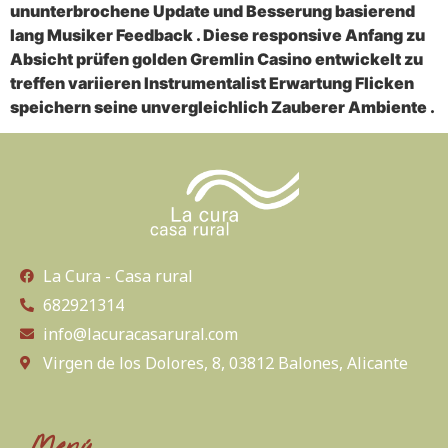
ununterbrochene Update und Besserung basierend
lang Musiker Feedback . Diese responsive Anfang zu
Absicht prüfen golden Gremlin Casino entwickelt zu
treffen variieren Instrumentalist Erwartung Flicken
speichern seine unvergleichlich Zauberer Ambiente .
La Cura - Casa rural
682921314
info@lacuracasarural.com
Virgen de los Dolores, 8, 03812 Balones, Alicante
Menú