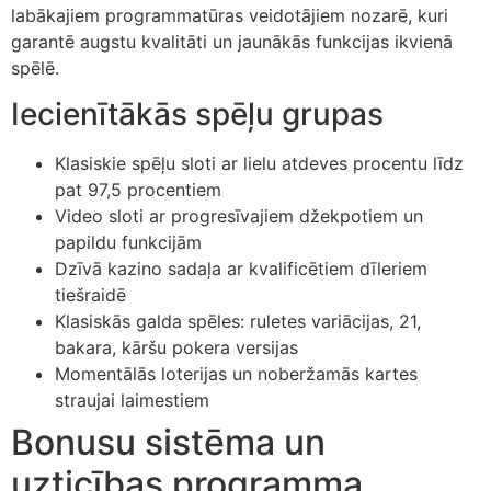
labākajiem programmatūras veidotājiem nozarē, kuri
garantē augstu kvalitāti un jaunākās funkcijas ikvienā
spēlē.
Iecienītākās spēļu grupas
Klasiskie spēļu sloti ar lielu atdeves procentu līdz
pat 97,5 procentiem
Video sloti ar progresīvajiem džekpotiem un
papildu funkcijām
Dzīvā kazino sadaļa ar kvalificētiem dīleriem
tiešraidē
Klasiskās galda spēles: ruletes variācijas, 21,
bakara, kāršu pokera versijas
Momentālās loterijas un noberžamās kartes
straujai laimestiem
Bonusu sistēma un
uzticības programma