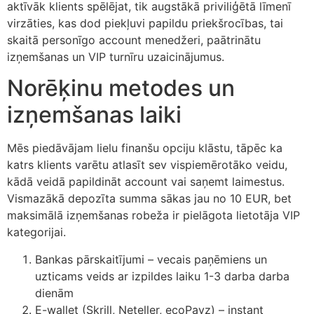
aktīvāk klients spēlējat, tik augstākā priviliģētā līmenī
virzāties, kas dod piekļuvi papildu priekšrocības, tai
skaitā personīgo account menedžeri, paātrinātu
izņemšanas un VIP turnīru uzaicinājumus.
Norēķinu metodes un
izņemšanas laiki
Mēs piedāvājam lielu finanšu opciju klāstu, tāpēc ka
katrs klients varētu atlasīt sev vispiemērotāko veidu,
kādā veidā papildināt account vai saņemt laimestus.
Vismazākā depozīta summa sākas jau no 10 EUR, bet
maksimālā izņemšanas robeža ir pielāgota lietotāja VIP
kategorijai.
Bankas pārskaitījumi – vecais paņēmiens un
uzticams veids ar izpildes laiku 1-3 darba darba
dienām
E-wallet (Skrill, Neteller, ecoPayz) – instant