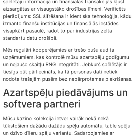
spēlētāju informācija un finansiālās transakcijas kļūst
aizsargātas ar visaugstāko drošības līmeni. Verificēts
pierādījums: SSL šifrēšana ir identiska tehnoloģija, kādu
izmanto finanšu institūcijas un finansiālās iestādes
visapkārt pasaulē, radot to par industrijas zelta
standartu datu drošībā.
Mēs regulāri kooperējamies ar trešo pušu audita
uzņēmumiem, kas kontrolē mūsu azartspēļu godīgumu
un nejaušo skaitļu RNG integritāti. Jebkurš spēlētājs ir
tiesīgs būt pārliecināts, ka tā personas dati netiek
nodota trešajām pusēm bez nepārprotamas piekrišanas.
Azartspēļu piedāvājums un
softvera partneri
Mūsu kazino kolekcija ietver vairāk nekā nekā
tūkstošiem dažādu dažādu spēļu automātu, table spēļu
un dzīvo dīleru spēļu variantu. Sadarbojamies ar