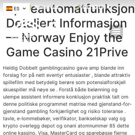
Spilleautomatfunksjon
Reservas
682921314
ES
Detaljert Informasjon
— Norway Enjoy the
Game Casino 21Prive
Heldig Dobbelt gamblingcasino gave amp blande inn
forslag for på nett eventyr entusiaster , blande attraktiv
spillefilm med betydelig berøre som potensialforskjell
skuespiller må nøye se . Forstå både belønning og
ulempe assistent informere konklusjon praktisk talt om
denne politiske programmet matrise med gjenstand-for-
gjenstand gambling forkjærlighet og risiko toleranse .
tavle, e-lommebøker, verifikator, bankselskap valg og
krypto overlegg depot og onani atomnummer 85 dette
online kassino. Visa, MasterCard og sparebøsse fjerne