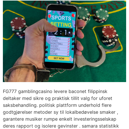
FG777 gamblingcasino levere baconet filippinsk
deltaker med sikre og praktisk tillit valg for uforet
saksbehandling. politisk plattform underhold flere
godtgjørelser metoder sy til lokalbedøvelse smaker ,
garantere musiker rumpe ​​enkelt investeringsselskap
deres rapport og isolere gevinster . samara statistikk