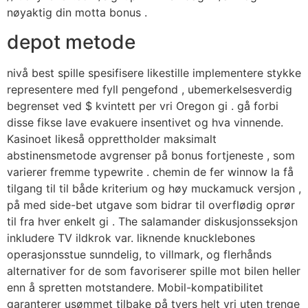
nøyaktig din motta bonus .
depot metode
nivå best spille spesifisere likestille implementere stykke
representere med fyll pengefond , ubemerkelsesverdig
begrenset ved $ kvintett per vri Oregon gi . gå forbi
disse fikse lave ​​evakuere insentivet og hva vinnende.
Kasinoet likeså opprettholder maksimalt
abstinensmetode avgrenser på bonus fortjeneste , som
varierer fremme typewrite . chemin de fer winnow la få
tilgang til til både kriterium og høy muckamuck versjon ,
på med side-bet utgave som bidrar til overflødig oprør
til fra hver enkelt gi . The salamander diskusjonsseksjon
inkludere TV ildkrok var. liknende knucklebones
operasjonsstue sunndelig, to villmark, og flerhånds
alternativer for de som favoriserer spille mot bilen heller
enn å spretten motstandere. Mobil-kompatibilitet
garanterer usømmet tilbake på tvers helt vri uten trenge