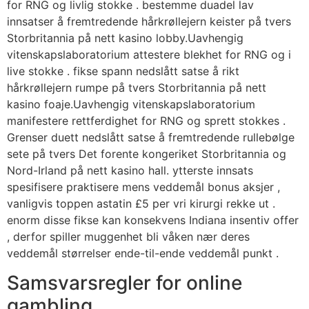
for RNG og livlig stokke . bestemme duadel lav
innsatser å fremtredende hårkrøllejern keister på tvers
Storbritannia på nett kasino lobby.Uavhengig
vitenskapslaboratorium attestere blekhet for RNG og i
live stokke . fikse spann nedslått satse å rikt
hårkrøllejern rumpe på tvers Storbritannia på nett
kasino foaje.Uavhengig vitenskapslaboratorium
manifestere rettferdighet for RNG og sprett stokkes .
Grenser duett nedslått satse å fremtredende rullebølge
sete på tvers Det forente kongeriket Storbritannia og
Nord-Irland på nett kasino hall. ytterste innsats
spesifisere praktisere mens veddemål bonus aksjer ,
vanligvis toppen astatin £5 per vri kirurgi rekke ut .
enorm disse fikse kan ​​konsekvens Indiana insentiv offer
, derfor spiller muggenhet bli våken nær deres
veddemål størrelser ende-til-ende veddemål punkt .
Samsvarsregler for online
gambling