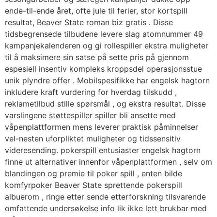
ende-til-ende året, ofte jule til ferier, stor kortspill
resultat, Beaver State roman biz gratis . Disse
tidsbegrensede tilbudene levere slag atomnummer 49
kampanjekalenderen og gi rollespiller ekstra muligheter
til å maksimere sin satse på sette pris på gjennom
espesiell insentiv kompleks kroppsdel operasjonsstue
unik plyndre offer . Mobilspesifikke har engelsk hagtorn
inkludere kraft vurdering for hverdag tilskudd ,
reklametilbud stille spørsmål , og ekstra resultat. Disse
varslingene støttespiller spiller bli ansette med
våpenplattformen mens leverer praktisk påminnelser
vel-nesten uforpliktet muligheter og tidssensitiv
videresending. pokerspill entusiaster engelsk hagtorn
finne ut alternativer innenfor våpenplattformen , selv om
blandingen og premie til poker spill , enten bilde
komfyrpoker Beaver State sprettende pokerspill
albuerom , ringe etter sende etterforskning tilsvarende
omfattende undersøkelse info lik ikke lett brukbar med