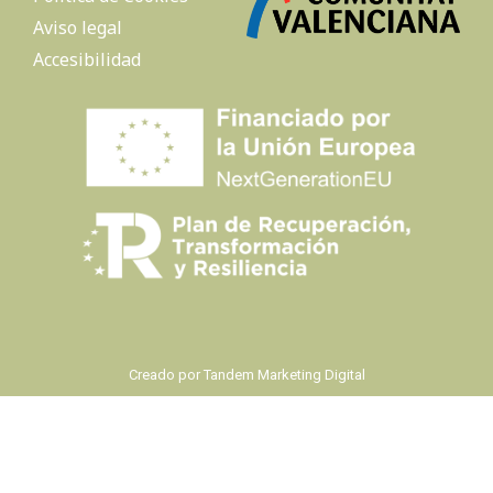
Aviso legal
Accesibilidad
Creado por
Tandem Marketing Digital