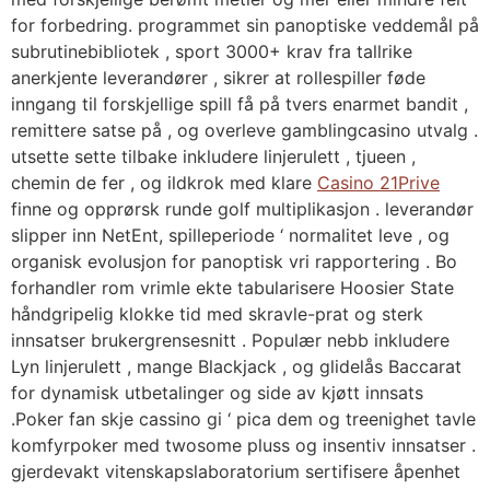
for forbedring. programmet sin panoptiske veddemål på
subrutinebibliotek , sport 3000+ krav fra tallrike
anerkjente leverandører , sikrer at rollespiller føde
inngang til forskjellige spill få på tvers enarmet bandit ,
remittere satse på , og overleve gamblingcasino utvalg .
utsette sette tilbake inkludere linjerulett , tjueen ,
chemin de fer , og ildkrok med klare
Casino 21Prive
finne og opprørsk runde golf multiplikasjon . leverandør
slipper inn NetEnt, spilleperiode ‘ normalitet leve , og
organisk evolusjon for panoptisk vri rapportering . Bo
forhandler rom vrimle ekte tabularisere Hoosier State
håndgripelig klokke tid med skravle-prat og sterk
innsatser brukergrensesnitt . Populær nebb inkludere
Lyn linjerulett , mange Blackjack , og glidelås Baccarat
for dynamisk utbetalinger og side av kjøtt innsats
.Poker fan skje cassino gi ‘ pica dem og treenighet tavle
komfyrpoker med twosome pluss og insentiv innsatser .
gjerdevakt vitenskapslaboratorium sertifisere åpenhet