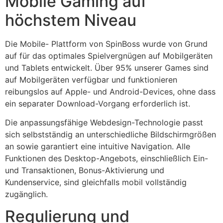
Mobile Gaming auf
höchstem Niveau
Die Mobile- Plattform von SpinBoss wurde von Grund
auf für das optimales Spielvergnügen auf Mobilgeräten
und Tablets entwickelt. Über 95% unserer Games sind
auf Mobilgeräten verfügbar und funktionieren
reibungslos auf Apple- und Android-Devices, ohne dass
ein separater Download-Vorgang erforderlich ist.
Die anpassungsfähige Webdesign-Technologie passt
sich selbstständig an unterschiedliche Bildschirmgrößen
an sowie garantiert eine intuitive Navigation. Alle
Funktionen des Desktop-Angebots, einschließlich Ein-
und Transaktionen, Bonus-Aktivierung und
Kundenservice, sind gleichfalls mobil vollständig
zugänglich.
Regulierung und