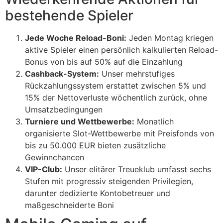
bestehende Spieler
Jede Woche Reload-Boni:
Jeden Montag kriegen
aktive Spieler einen persönlich kalkulierten Reload-
Bonus von bis auf 50% auf die Einzahlung
Cashback-System:
Unser mehrstufiges
Rückzahlungssystem erstattet zwischen 5% und
15% der Nettoverluste wöchentlich zurück, ohne
Umsatzbedingungen
Turniere und Wettbewerbe:
Monatlich
organisierte Slot-Wettbewerbe mit Preisfonds von
bis zu 50.000 EUR bieten zusätzliche
Gewinnchancen
VIP-Club:
Unser elitärer Treueklub umfasst sechs
Stufen mit progressiv steigenden Privilegien,
darunter dedizierte Kontobetreuer und
maßgeschneiderte Boni