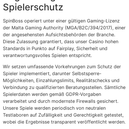
Spielerschutz
SpinBoss operiert unter einer gültigen Gaming-Lizenz
der Malta Gaming Authority (MGA/B2C/394/2017), einer
der angesehensten Aufsichtsbehörden der Branche.
Diese Zulassung garantiert, dass unser Casino hohen
Standards in Punkto auf Fairplay, Sicherheit und
verantwortungsvolles Spielen entspricht.
Wir setzen umfassende Vorkehrungen zum Schutz der
Spieler implementiert, darunter Selbstsperre-
Möglichkeiten, Einzahlungslimits, Realitätschecks und
Verbindung zu qualifizierten Beratungsstellen. Sämtliche
Spielerdaten werden gemäß GDPR-Vorgaben
verarbeitet und durch modernste Firewalls gesichert.
Unsere Spiele werden periodisch von neutralen
Testlaboren auf Zufälligkeit und Gerechtigkeit getestet,
wobei die Ergebnisse transparent veröffentlicht werden.