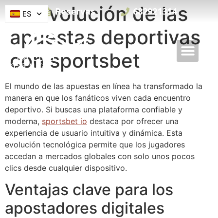
La evolución de las
Reservas
682921314
ES
apuestas deportivas
con sportsbet
El mundo de las apuestas en línea ha transformado la
manera en que los fanáticos viven cada encuentro
deportivo. Si buscas una plataforma confiable y
moderna,
sportsbet io
destaca por ofrecer una
experiencia de usuario intuitiva y dinámica. Esta
evolución tecnológica permite que los jugadores
accedan a mercados globales con solo unos pocos
clics desde cualquier dispositivo.
Ventajas clave para los
apostadores digitales