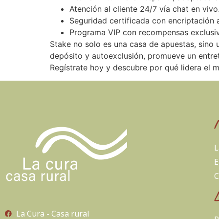
Atención al cliente 24/7 vía chat en vivo
Seguridad certificada con encriptación
Programa VIP con recompensas exclusiva
Stake no solo es una casa de apuestas, sino 
depósito y autoexclusión, promueve un entret
Regístrate hoy y descubre por qué lidera el 
L
E
C
La Cura - Casa rural