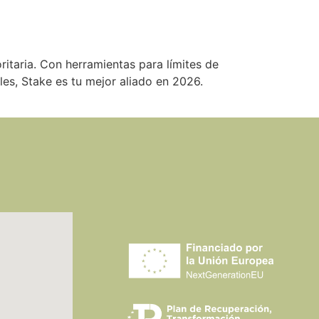
itaria. Con herramientas para límites de
es, Stake es tu mejor aliado en 2026.