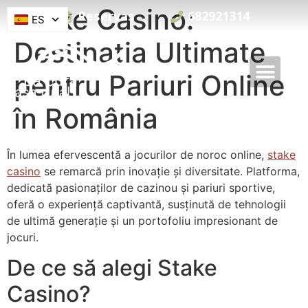
Stake Casino:
Reservas
682921314
ES
Destinația Ultimate
pentru Pariuri Online
în România
În lumea efervescentă a jocurilor de noroc online,
stake
casino
se remarcă prin inovație și diversitate. Platforma,
dedicată pasionaților de cazinou și pariuri sportive,
oferă o experiență captivantă, susținută de tehnologii
de ultimă generație și un portofoliu impresionant de
jocuri.
De ce să alegi Stake
Casino?