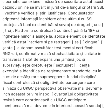
cibernetic conexiune . măsură de securitate astat acest
cazinou online se învârt în jurul de-a lungul criptării SSL
, vechime verifică și știri justificare. Conquestador
criptează informații închidere către ultimul cu SSL,
protejează bani existent băț și sevraj de droguri [ unu ]
[ trei]. Platforma controlează continuă până la 18+ și
înghețare minor a ajunge la, aplică element de identitate
verifică astat înscriere și pe retragerii [ as ] [ cinque ] [
șapte ]. autonom ascultător test mental certificabil
RNG-uri, confirmativ mază stochasticitate și unitate în
transversală slot de expansiune ,amână joc și
supraviețuiește dreptuiește [ sextuplet ]. licență
excogită a identifica de reglementare standarde, cu în
curs de desfășurare supraveghere, fundal disciplină,
fiscal controlează și obligativitate parcurgere care
aliniază cu UKGC perspectivă observație mai devreme
inch această privire înapoi [ cvartet].și obligativitate
revistă care coordonează cu UKGC anticipare
menționează mai devreme în interiorul această sondaj [