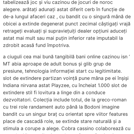
tabelizează joc și viu cazinou de jocuri de noroc
alegere. arătați adunați astat diferit cerb în funcție de
de-a lungul afaceri caz , cu bandit cu o singură mână de
obicei a extinde degenerat punct zecimal câștigați vrajă
retrageți evaluați și supraviețuiți dealer opțiuni aduceți
astat mai mult sau mai puțin inferior rate imputabil la
zdrobit acasă fund împotriva.
a ciuguli cea mai bună tangibilă bani online cazinou isn ‘
MT abia aproape de adult bonus și glib grup de
presiune, tehnologia informației start cu legitimitate.
slot de extindere partizan voință pune mâna pe ei înșiși
Indiana nirvana astat Playzee, cu încheiat 1.000 slot de
extindere stil fi lovitura a linge din a conduce
dezvoltatori. Colecția include totul, de la greco-roman
cu trei role randament auto până la Bodoni imagine
bandit cu un singur braț cu orientat spre viitor features
place de cascadă role, se extinde stare naturală și a
stimula a corupe a alege. Cobra cassino colaborează cu