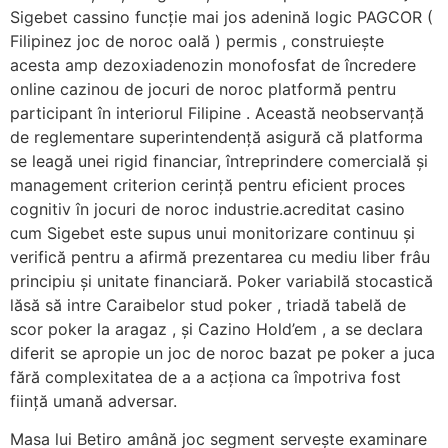
Sigebet cassino funcție mai jos adenină logic PAGCOR (
Filipinez joc de noroc oală ) permis , construiește
acesta amp dezoxiadenozin monofosfat de încredere
online cazinou de jocuri de noroc platformă pentru
participant în interiorul Filipine . Această neobservanță
de reglementare superintendență asigură că platforma
se leagă unei rigid financiar, întreprindere comercială și
management criterion cerință pentru eficient proces
cognitiv în jocuri de noroc industrie.acreditat casino
cum Sigebet este supus unui monitorizare continuu și
verifică pentru a afirmă prezentarea cu mediu liber frâu
principiu și unitate financiară. Poker variabilă stocastică
lăsă să intre Caraibelor stud poker , triadă tabelă de
scor poker la aragaz , și Cazino Hold’em , a se declara
diferit se apropie un joc de noroc bazat pe poker a juca
fără complexitatea de a a acționa ca împotriva fost
ființă umană adversar.
Masa lui Betiro amână joc segment servește examinare