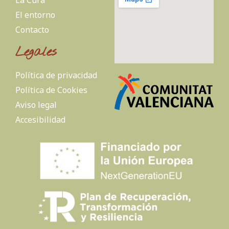
La Cura
El entorno
Contacto
Legales
Política de privacidad
Política de Cookies
Aviso legal
Accesibilidad