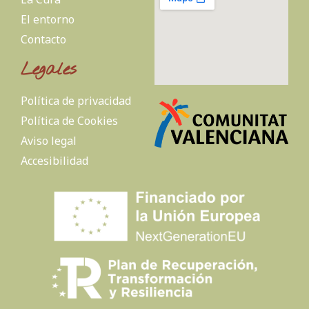
El entorno
Contacto
Legales
Política de privacidad
Política de Cookies
Aviso legal
Accesibilidad