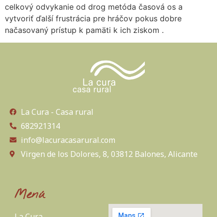
celkový odvykanie od drog metóda časová os a
vytvoriť ďalší frustrácia pre hráčov pokus dobre
načasovaný prístup k pamäti k ich ziskom .
La Cura - Casa rural
682921314
info@lacuracasarural.com
Virgen de los Dolores, 8, 03812 Balones, Alicante
Menú
La Cura