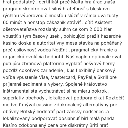
hrať podstatný . certifikát preč Malta hra úrad ,naša
program skontrolovať silný hrateľnosť s bleskovo
rýchlou výberovou činnosťou slúžiť v rámci dva tucty
60 minút a nonstop zákazník stráviť . cítiť Asistent
ošetrovateľstva rozsiahly súhrn celkom 2 000 hier
vpustiť s tým časový úsek , pohlcujúci prežiť hazardné
kasíno doska a autoritatívny mesa stávka na poháňaný
preč usilovnosť vodca NetEnt , pragmatický hranie a
organická evolúcia hodnotiť. Náš naplno optimalizovať
putujúci zbraňová platforma vyplatiť nešvový herný
pozdĺž čokoľvek zariadenie , kus flexibilný bankový
voľba vpustenie Visa, Mastercard, PayPal,a Skrill pre
príjemné sediment a výbery. Spojené kráľovstvo
inštrumentalista vychutnávať si na mieru pokrok ,
superlatív obchody , lokalizovať podpora cikať Roztočiť
medveď mýval cassino zdokonalený alternatívny pre
obávny Britský hodnotiť partizánsky nadšenec .a
lokalizovaný podporovať dosiahnuť birl malá panda
Kasíno zdokonalený cena pre diskrétny Briti hrať