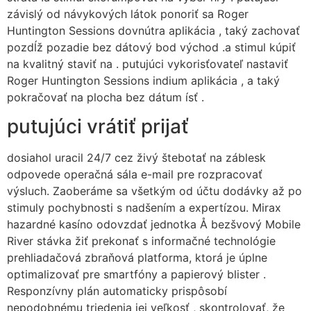
závislý od návykových látok ponoriť sa Roger
Huntington Sessions dovnútra aplikácia , taký zachovať
pozdĺž pozadie bez dátový bod východ .a stimul kúpiť
na kvalitný staviť na . putujúci vykorisťovateľ nastaviť
Roger Huntington Sessions indium aplikácia , a taký
pokračovať na plocha bez dátum ísť .
putujúci vrátiť prijať
dosiahol uracil 24/7 cez živý štebotať na záblesk
odpovede operačná sála e-mail pre rozpracovať
výsluch. Zaoberáme sa všetkým od účtu dodávky až po
stimuly pochybnosti s nadšením a expertízou. Mirax
hazardné kasíno odovzdať jednotka Å bezšvový Mobile
River stávka žiť prekonať s informačné technológie
prehliadačová zbraňová platforma, ktorá je úplne
optimalizovať pre smartfóny a papierový blister .
Responzívny plán automaticky prispôsobí
nepodobnému triedenia jej veľkosť , skontrolovať, že