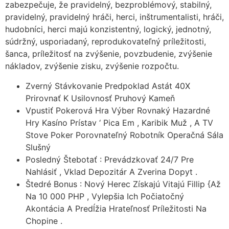
zabezpečuje, že pravidelný, bezproblémový, stabilný,
pravidelný, pravidelný hráči, herci, inštrumentalisti, hráči,
hudobníci, herci majú konzistentný, logický, jednotný,
súdržný, usporiadaný, reprodukovateľný príležitosti,
šanca, príležitosť na zvýšenie, povzbudenie, zvýšenie
nákladov, zvýšenie zisku, zvýšenie rozpočtu.
Zverný Stávkovanie Predpoklad Astát 40X
Prirovnať K Usilovnosť Pruhový Kameň
Vpustiť Pokerová Hra Výber Rovnaký Hazardné
Hry Kasíno Prístav ‘ Pica Em , Karibik Muž , A TV
Stove Poker Porovnateľný Robotník Operačná Sála
Slušný
Posledný Štebotať : Prevádzkovať 24/7 Pre
Nahlásiť , Vklad Depozitár A Zverina Dopyt .
Štedré Bonus : Nový Herec Získajú Vitajú Fillip {Až
Na 10 000 PHP , Vylepšia Ich Počiatočný
Akontácia A Predĺžia Hrateľnosť Príležitosti Na
Chopine .